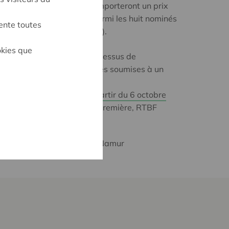
s de l’économie sociale remporteront un prix
 lauréats seront choisis parmi les huit nominés
ente toutes
lonnes et trois bruxelloises).
okies que
a débuté en mai, via un processus de
 réunir 47 noms d’entreprises soumises à un
s 2025 sont
à découvrir à partir du 6 octobre
 ‘Tendances Première‘ (La Première, RTBF
Namur