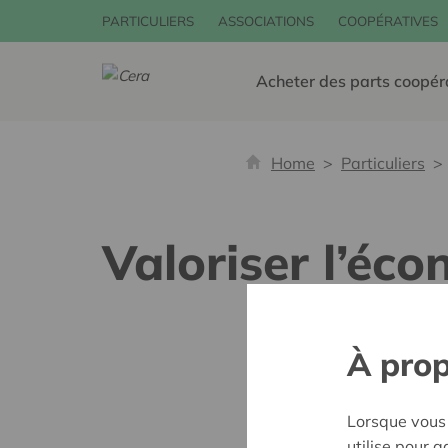
PARTICULIERS
ASSOCIATIONS
COOPÉRATIVES
Acheter des parts coopér
Home
Particuliers
Valoriser l’éco
À prop
Lorsque vous 
utilise pour 