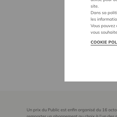
site.
Dans sa polit
les informatio
Vous pouvez c
vous souhaite
COOKIE POL
Un prix du Public est enfin organisé du 16 oc
remporter un abonnement au choix à l’un des 