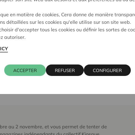
Le 4 novembre, trois Acteur
d’une valeur de 2.500€. Ces
ique en matière de cookies, Cera donne de manière transpar
en lice (cinq entreprises wal
ns détaillées sur les cookies qu'elle utilise sur son site web.
hoisir d'accepter tous les cookies ou définir les sortes de co
Le processus de sélection 
z autoriser.
cooptation qui a permis de
pré-jury.
ICY
Les 8 entreprises nominée
en vidéo
et dans l’émission
ACCEPTER
REFUSER
CONFIGURER
radio).
Remise des Prix à :
tobre au 2 novembre, et vous permet de tenter de
magazines indépendants du collectif Kiosque.