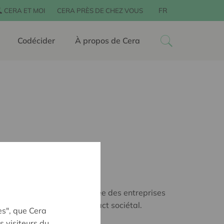
FR
CERA ET MOI
CERA PRÈS DE CHEZ VOUS
Codécider
À propos de Cera
ale récompense chaque année des entreprises
i allient innovation et impact sociétal.
es", que Cera
s visiteurs du