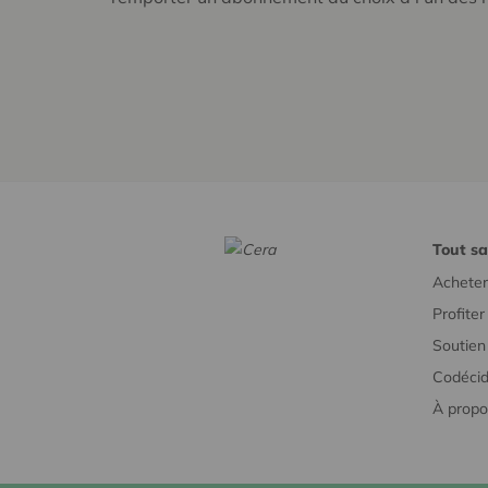
Tout sa
Acheter
Profite
Soutien 
Codécid
À propo