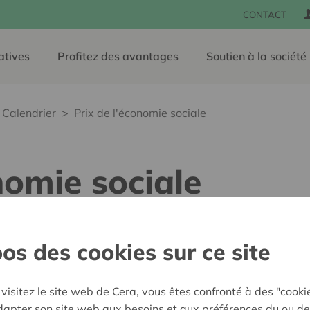
CONTACT
atives
Profitez des avantages
Soutien à la société
Calendrier
Prix de l'économie sociale
nomie sociale
04 novembre 2025
os des cookies sur ce site
Le Prix de l’économie soci
wallonnes et bruxelloises qu
visitez le site web de Cera, vous êtes confronté à des "cooki
adapter son site web aux besoins et aux préférences du ou de