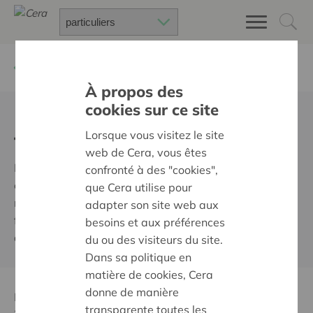
Retour à
Inoubliables
À propos des
cookies sur ce site
Écoutez notre podcast
familial
Lorsque vous visitez le site
web de Cera, vous êtes
Le Géant qui rétrécit est un podcast émouvant, à
confronté à des "cookies",
écouter en famille, pour aborder l’impact des maladies
que Cera utilise pour
neuro-évolutives : la diminution progressive des
adapter son site web aux
facultés, le difficile chemin de l'acceptation et la force
besoins et aux préférences
d’être porté par les autres.
du ou des visiteurs du site.
Dans sa politique en
matière de cookies, Cera
donne de manière
Peu de gens connaissent le géant Aloïs. C’est normal :
transparente toutes les