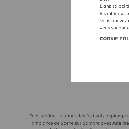
Dans sa polit
les informatio
Vous pouvez c
vous souhaite
COOKIE POL
En attendant le retour des festivals, replonge
l’ambiance de Scène sur Sambre avec
Adelin