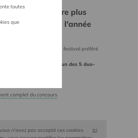
ente toutes
ur Instagram votre plus
okies que
oto de festival de l'année
ram et le hashtag de votre festival préféré
qu'au 31/07/2020).
nsi une chance de
gagner l'un des 5 duo-
s festivals de ENJOY 2021 !
ement complet du concours
 vous n'avez pas accepté ces cookies.
ici
nu, vous pouvez modifier les paramètres