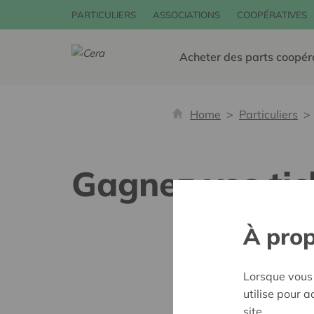
PARTICULIERS
ASSOCIATIONS
COOPÉRATIVES
Acheter des parts coopér
Home
Particuliers
Gagnez vos tick
À prop
Lorsque vous 
utilise pour 
site.