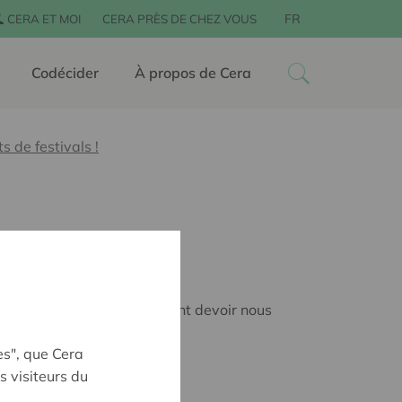
FR
CERA ET MOI
CERA PRÈS DE CHEZ VOUS
Codécider
À propos de Cera
s de festivals !
nous allons malheureusement devoir nous
tivals.
es", que Cera
e les retrouver :
s visiteurs du