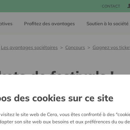
CONTACT
atives
Profitez des avantages
Soutien à la société
Les avantages sociétaires
Concours
Gagnez vos ticket
ets de festivals !
os des cookies sur ce site
Cette année, 
passer des fes
visitez le site web de Cera, vous êtes confronté à des "cooki
En attendant d
adapter son site web aux besoins et aux préférences du ou de