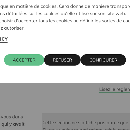
ique en matière de cookies, Cera donne de manière transpar
postez s
ns détaillées sur les cookies qu'elle utilise sur son site web.
hoisir d'accepter tous les cookies ou définir les sortes de co
belle ph
z autoriser.
dernière
ICY
avec le #cerag
(concours jus
ACCEPTER
REFUSER
CONFIGURER
Vous aurez ai
tickets
pour le
Lisez le règl
z-vous dans
Cette section ne s'affiche pas parce que
e
qui y
avait
Si vous voulez quand même voir le conte