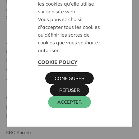
Les lauréats seront avertis personnellement par e-
les cookies qu'elle utilise
mail.
sur son site web.
Surveillez bien votre boîte de réception.
Vous pouvez choisir
d'accepter tous les cookies
Tout savoir sur
ou définir les sortes de
cookies que vous souhaitez
Acheter des parts coopératives
autoriser.
Profiter des avantages sociétaires
Soutien à la société
COOKIE POLICY
Codécider
CONFIGURER
À propos de Cera
REFUSER
Cera et
ACCEPTER
Le secteur associatif
L'entrepreneuriat coopératif
KBC Ancora