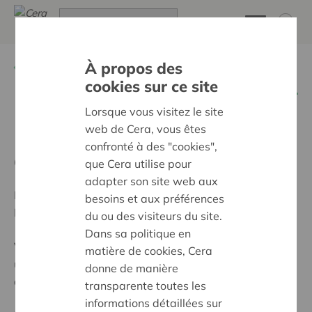
À propos des
Retour à
Gagnez un moment de détente aux
Thermes de Spa
cookies sur ce site
Lorsque vous visitez le site
web de Cera, vous êtes
Participation bien
confronté à des "cookies",
enregistrée
que Cera utilise pour
adapter son site web aux
Merci d'avoir pris part au concours Cera dans CBC
besoins et aux préférences
Mobile.
du ou des visiteurs du site.
Dans sa politique en
Votre participation a bien été enregistrée. Pour rappel,
matière de cookies, Cera
une seule participation par numéro de sociétaire sera
donne de manière
acceptée.
transparente toutes les
informations détaillées sur