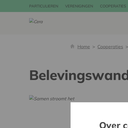
PARTICULIEREN
VERENIGINGEN
COOPERATIES
Home
Cooperaties
Belevingswand
Over c