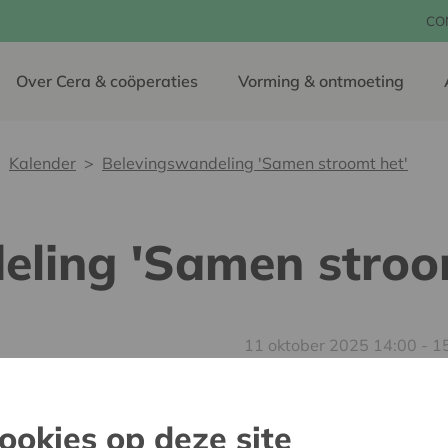
CO
Over Cera & coöperaties
Vorming & ontmoeting
Kalender
Belevingswandeling 'Samen stroomt het'
eling 'Samen stroo
11 oktober 2025 14:00 - 1
De energietransi
coöperatieve bri
ookies op deze site