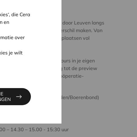
n zélf zien gebeuren.
es‘, die Cera
n en
 wandeling nemen we je mee door Leuven langs
ieven en -coöperaties het verschil maken. Van
rmatie over
ot buurtnetwerken en marktplaatsen vol
ies je wilt
een gids, of verken het parcours in je eigen
jg je een drankje én toegang tot de preview
 2025
, over internationale coöperatie-
IE
stsevest 40 (Landelijke Gilden/Boerenbond)
INGEN
a, Muntstraat 1
uro
00 – 14.30 – 15.00 - 15:30 uur