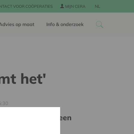
NL
NTACT VOOR COÖPERATIES
MIJN CERA
Advies op maat
Info & onderzoek
mt het'
5:30
tie: op stap met een
l