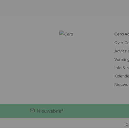
Cera vo
Over Ce
Advies 
Vorming
Info & 
Kalende
Nieuws
Nieuwsbrief
C