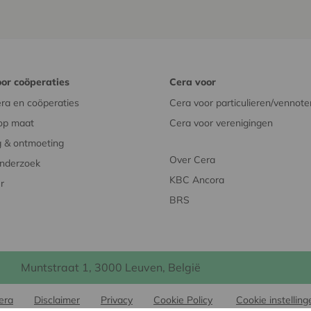
or coöperaties
Cera voor
ra en coöperaties
Cera voor particulieren/vennote
op maat
Cera voor verenigingen
 & ontmoeting
Over Cera
onderzoek
KBC Ancora
r
BRS
Muntstraat 1, 3000 Leuven, België
era
Disclaimer
Privacy
Cookie Policy
Cookie instelling