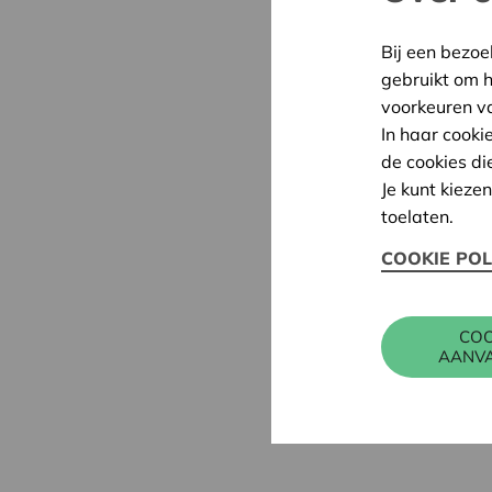
Bij een bezoe
gebruikt om 
voorkeuren v
In haar cooki
de cookies di
Je kunt kieze
toelaten.
COOKIE POL
COO
AANV