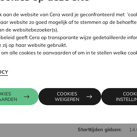
Soms moet je energie gewoo
k aan de website van Cera word je geconfronteerd met ’cooki
haar website zo goed mogelijk af te stemmen op de behoefte
Tijdens deze interactieve
an de websitebezoeker(s).
plekken waar burgerinitiat
ebeleid geeft Cera op transparante wijze gedetailleerde info
collectieve zonnepanelen t
e zij op haar website gebruikt.
ideeën.
n om alle cookies te aanvaarden of om in te stellen welke cook
Je kiest zelf: stap mee met 
tempo. Op het eindpunt kri
ICY
van de
tentoonstelling IYC
initiatieven.
KIES
COOKIES
COOK
Start:
Die
AARDEN
WEIGEREN
INSTELL
Aankomst:
Cer
Prijs:
5 e
Starttijden gidsen:
14.