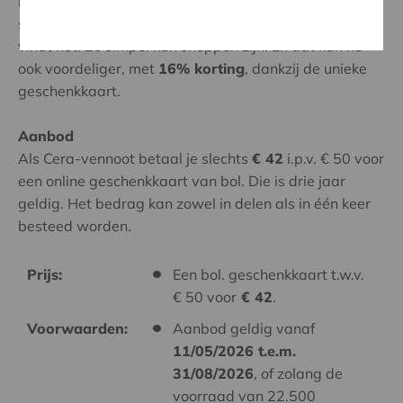
matches uit het bol.-assortiment bekijken. Zoek je
speelgoed, tools of interieurvibes, jij spot het en bol.
vindt het. Zo simpel kan shoppen zijn. En dat kan nu
ook voordeliger, met
16% korting
, dankzij de unieke
geschenkkaart.
Aanbod
Als Cera-vennoot betaal je slechts
€ 42
i.p.v. € 50 voor
een online geschenkkaart van bol. Die is drie jaar
geldig. Het bedrag kan zowel in delen als in één keer
besteed worden.
Prijs:
Een bol. geschenkkaart t.w.v.
€ 50 voor
€ 42
.
Voorwaarden:
Aanbod geldig vanaf
11/05/2026 t.e.m.
31/08/2026
, of zolang de
voorraad van 22.500