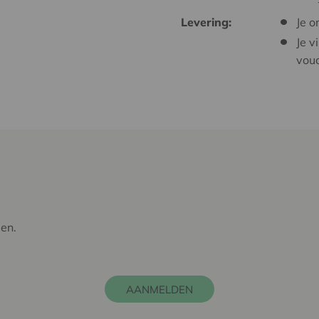
Levering:
Je o
Je v
vouc
len.
AANMELDEN