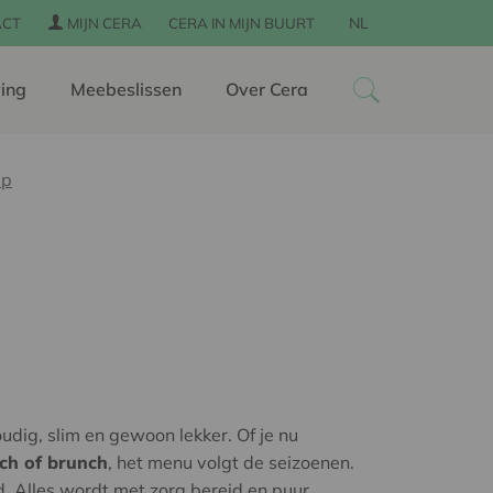
NL
ACT
MIJN CERA
CERA IN MIJN BUURT
ing
Meebeslissen
Over Cera
up
udig, slim en gewoon lekker. Of je nu
nch of brunch
, het menu volgt de seizoenen.
d. Alles wordt met zorg bereid en puur