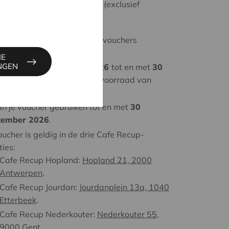
1 warme drank naar keuze (exclusief
Matcha).
 vennotennummer mag je
2
vouchers
ellen.
IE
INGEN
bod geldig van
11 mei 2026
tot en met
30
tember 2026
of zolang de voorraad van
00 vouchers strekt.
an je voucher gebruiken tot en met
30
tember 2026
.
oucher is geldig in de drie Cafe Recup-
ties:
Cafe Recup Hopland:
Hopland 21, 2000
Antwerpen
.
Cafe Recup Jourdan:
Jourdanplein 13a, 1040
Etterbeek
.
Cafe Recup Nederkouter:
Nederkouter 55,
9000 Gent
.