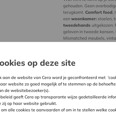
gehouden. Geen overbodige
terugkomt.
Comfort food
,
een
woonkamer:
stoelen, t
tweedehands
uitgekozen: 
geloven in tweede kansen. H
Mismatched meubels, vintag
thuiskomen. Een plek waar 
met een goeie koffie in je 
laad weer op.
ookies op deze site
Aanbod
Als Cera-vennoot geniet je
k aan de website van Cera word je geconfronteerd met ’cooki
in alle 3 Cafe Recup-locati
haar website zo goed mogelijk af te stemmen op de behoefte
an de websitebezoeker(s).
ebeleid geeft Cera op transparante wijze gedetailleerde info
Prijs:
Men
e zij op haar website gebruikt.
n om alle cookies te aanvaarden of om in te stellen welke cook