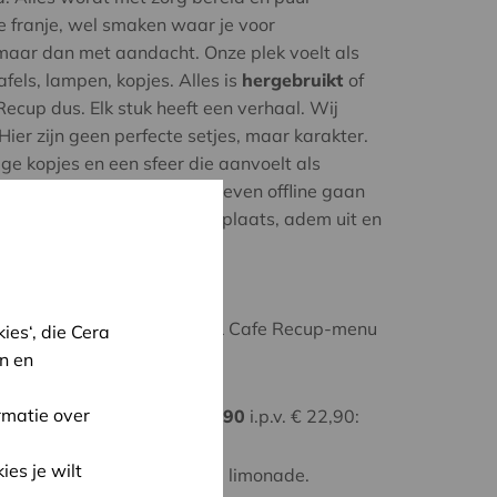
 franje, wel smaken waar je voor
 maar dan met aandacht. Onze plek voelt als
afels, lampen, kopjes. Alles is
hergebruikt
of
Recup dus. Elk stuk heeft een verhaal. Wij
ier zijn geen perfecte setjes, maar karakter.
e kopjes en een sfeer die aanvoelt als
je kan bijpraten of gewoon even offline gaan
hand. Dus kom binnen, neem plaats, adem uit en
40% korting
op een Cera & Cafe Recup-menu
es‘, die Cera
es
n en
rmatie over
u Cera & Cafe Recup:
€ 13,90
i.p.v. € 22,90:
1 lunchgerecht naar keuze.
ies je wilt
1 (verse) sap of homemade limonade.