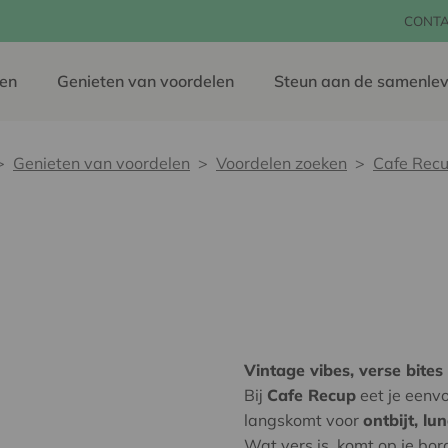
CONT
en
Genieten van voordelen
Steun aan de samenlev
Genieten van voordelen
Voordelen zoeken
Cafe Rec
Vintage vibes, verse bites
Bij
Cafe Recup
eet je eenvo
langskomt voor
ontbijt, lu
Wat vers is, komt op je bor