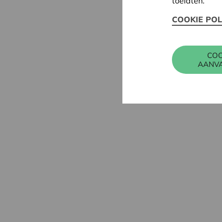
toelaten.
COOKIE POL
COO
AANV