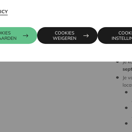
ICY
Voorwaarden:
Per
best
KIES
COOKIES
COOK
AARDEN
WEIGEREN
INSTELL
Aan
sep
10.0
Je k
sep
Je v
loca