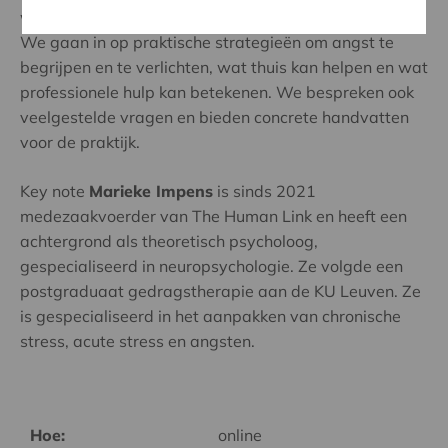
welke stappen je kan zetten om ermee om te gaan.
We gaan in op praktische strategieën om angst te
begrijpen en te verlichten, wat thuis kan helpen en wat
professionele hulp kan betekenen. We bespreken ook
veelgestelde vragen en bieden concrete handvatten
voor de praktijk.
Key note
Marieke Impens
is sinds 2021
medezaakvoerder van The Human Link en heeft een
achtergrond als theoretisch psycholoog,
gespecialiseerd in neuropsychologie. Ze volgde een
postgraduaat gedragstherapie aan de KU Leuven. Ze
is gespecialiseerd in het aanpakken van chronische
stress, acute stress en angsten.
Hoe:
online