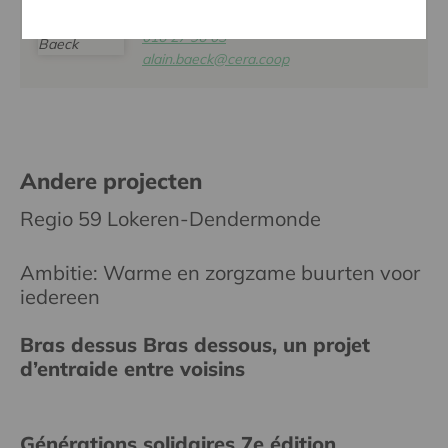
ALAIN BAECK
016 27 96 03
alain.baeck@cera.coop
Andere projecten
Regio 59 Lokeren-Dendermonde
Ambitie: Warme en zorgzame buurten voor
iedereen
Bras dessus Bras dessous, un projet
d’entraide entre voisins
Générations solidaires 7e édition