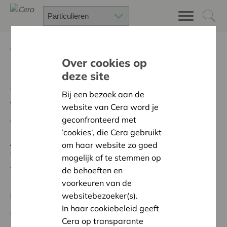
Terug
Project zoeken
Over cookies op
deze site
aankoop nieuwe
Bij een bezoek aan de
wimpelvlaggen
website van Cera word je
geconfronteerd met
Terug
’cookies‘, die Cera gebruikt
Ambitie:
Warme en zorgzame buurten voor iedereen
om haar website zo goed
Wij kregen steun voor de aankoop van 30 nieuwe
mogelijk af te stemmen op
wimpelvlaggen voor de komende sportfeestzomers.
de behoeften en
voorkeuren van de
websitebezoeker(s).
Regionaal Project
In haar cookiebeleid geeft
Startdatum:
29/02/2024
Cera op transparante