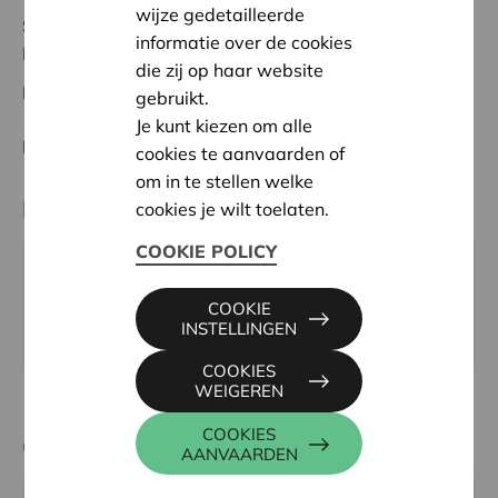
wijze gedetailleerde
Status:
Volledig
informatie over de cookies
Lokeren-Dendermonde
die zij op haar website
Datum:
29/02/2024
gebruikt.
Je kunt kiezen om alle
Beslissing:
Goedgekeurd
cookies te aanvaarden of
om in te stellen welke
Partner
cookies je wilt toelaten.
COOKIE POLICY
KLJ HAMME SINT-ANNA, SINT-ANNASTRAAT 126,
9220 HAMME (VL.)
COOKIE
INSTELLINGEN
Website:
kljhammesintanna@gmail.com
COOKIES
WEIGEREN
COOKIES
Contactpersoon
AANVAARDEN