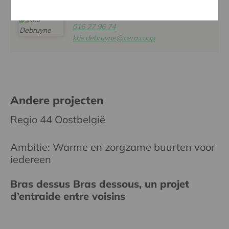
KRIS DEBRUYNE
016 27 96 74
kris.debruyne@cera.coop
Andere projecten
Regio 44 Oostbelgië
Ambitie: Warme en zorgzame buurten voor
iedereen
Bras dessus Bras dessous, un projet
d’entraide entre voisins