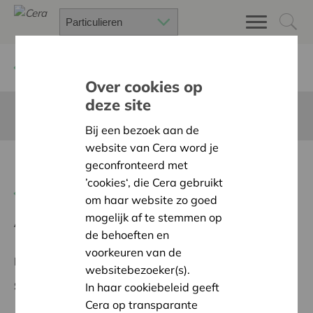
Terug
Project zoeken
Over cookies op
deze site
Deze pagina is niet vertaald in het Nederlands
Bij een bezoek aan de
website van Cera word je
Bau eines Schulungsraumes
geconfronteerd met
’cookies‘, die Cera gebruikt
Terug naar overzicht
om haar website zo goed
mogelijk af te stemmen op
Ambitie:
Warme en zorgzame buurten voor iedereen
de behoeften en
voorkeuren van de
Regionaal Project
websitebezoeker(s).
Startdatum:
23/10/2025
In haar cookiebeleid geeft
Cera op transparante