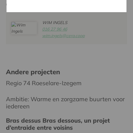
Contactpersoon
WIM INGELS
016 27 96 46
wim.ingels@cera.coop
Andere projecten
Regio 74 Roeselare-Izegem
Ambitie: Warme en zorgzame buurten voor
iedereen
Bras dessus Bras dessous, un projet
d’entraide entre voisins