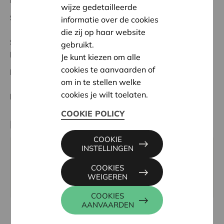
Regionaal Project
wijze gedetailleerde
Startdatum:
06/10/2025
informatie over de cookies
die zij op haar website
Status:
In behandeling
gebruikt.
Roeselare-Izegem
Je kunt kiezen om alle
cookies te aanvaarden of
Datum:
06/10/2025
om in te stellen welke
cookies je wilt toelaten.
Beslissing:
Goedgekeurd
COOKIE POLICY
Partner
COOKIE
INSTELLINGEN
Chiro De Belhamel Dadizele, Ridder-Janlaan 3, 8890
MOORSLEDE
COOKIES
WEIGEREN
Email:
info@chirodadizele.be
COOKIES
AANVAARDEN