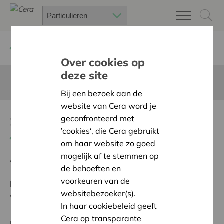
Terug
Project zoeken
Over cookies op
deze site
Deze pagina is niet vertaald in het Nederlands
Bij een bezoek aan de
website van Cera word je
Sjorhout en opslagzolder
geconfronteerd met
’cookies‘, die Cera gebruikt
Terug naar overzicht
om haar website zo goed
mogelijk af te stemmen op
Ambitie:
Warme en zorgzame buurten voor iedereen
de behoeften en
voorkeuren van de
Programma:
Bouwen aan sterke dorpen, buurten en
websitebezoeker(s).
wijken, met zorgzame buren
In haar cookiebeleid geeft
Cera op transparante