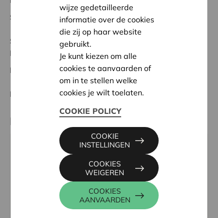
Regionaal Project
wijze gedetailleerde
Startdatum:
02/10/2025
informatie over de cookies
die zij op haar website
Status:
In behandeling
gebruikt.
Meetjesland
Je kunt kiezen om alle
cookies te aanvaarden of
Datum:
02/10/2025
om in te stellen welke
cookies je wilt toelaten.
Beslissing:
Goedgekeurd
COOKIE POLICY
Partner
COOKIE
INSTELLINGEN
Basisschool De Regenboog, Kroonstraat 2 bis, 9940
EVERGEM
COOKIES
WEIGEREN
Tel:
09/3446374
Email:
bs.ertvelde@sgr23.be
COOKIES
AANVAARDEN
Website:
http://www.basisschool-de-regenboog.be