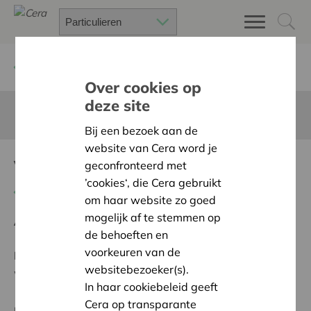
Terug
Project zoeken
Over cookies op
deze site
Deze pagina is niet vertaald in het Nederlands
Bij een bezoek aan de
website van Cera word je
Veilig op de weg
geconfronteerd met
’cookies‘, die Cera gebruikt
Terug naar overzicht
om haar website zo goed
mogelijk af te stemmen op
Ambitie:
Warme en zorgzame buurten voor iedereen
de behoeften en
voorkeuren van de
Programma:
Bouwen aan sterke dorpen, buurten en
websitebezoeker(s).
wijken, met zorgzame buren
In haar cookiebeleid geeft
Cera op transparante