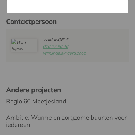
Contactpersoon
WIM INGELS
016 27 96 46
wim.ingels@cera.coop
Andere projecten
Regio 60 Meetjesland
Ambitie: Warme en zorgzame buurten voor
iedereen