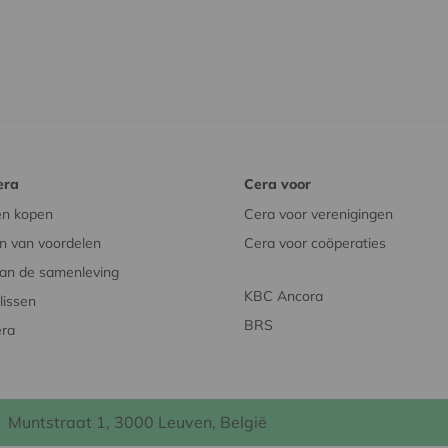
era
Cera voor
en kopen
Cera voor verenigingen
n van voordelen
Cera voor coöperaties
an de samenleving
KBC Ancora
issen
BRS
era
Muntstraat 1, 3000 Leuven, België