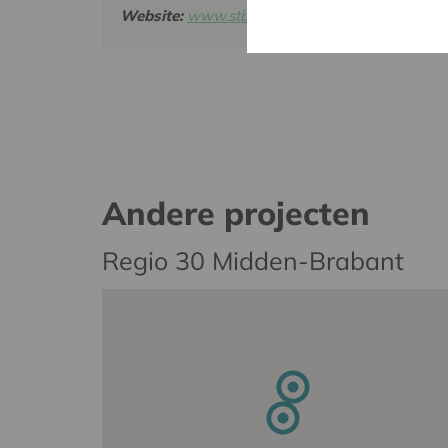
Website:
www.stbernardus.be
Andere projecten
Regio 30 Midden-Brabant