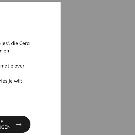
es‘, die Cera
n en
rmatie over
ies je wilt
oon
IE
CK
INGEN
3