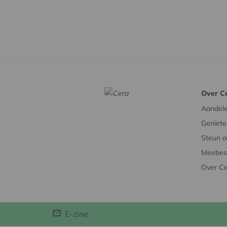
Over C
Aandel
Geniete
Steun a
Meebesl
Over C
E-zine