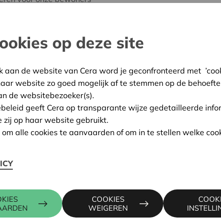
n. Dit concert draagt bij
e bewoners en versterkt ook
orgers.
ookies op deze site
n-Brabant
k aan de website van Cera word je geconfronteerd met ’cooki
:
06/10/2025
haar website zo goed mogelijk af te stemmen op de behoefte
an de websitebezoeker(s).
ing:
Goedgekeurd
ebeleid geeft Cera op transparante wijze gedetailleerde info
e zij op haar website gebruikt.
n om alle cookies te aanvaarden of om in te stellen welke cook
Contactpers
ICY
22, 3060 BERTEM
KIES
COOKIES
COOK
ALAIN BAE
AARDEN
WEIGEREN
INSTELL
016 27 96 0