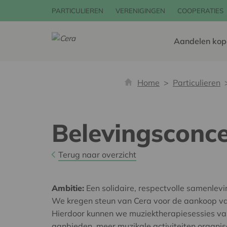
PARTICULIEREN
VERENIGINGEN
COOPERATIES
Aandelen kop
Home
Particulieren
Belevingsconce
Terug naar overzicht
Ambitie:
Een solidaire, respectvolle samenlev
We kregen steun van Cera voor de aankoop va
Hierdoor kunnen we muziektherapiesessies van
aanbieden, meer muzikale activiteiten organi