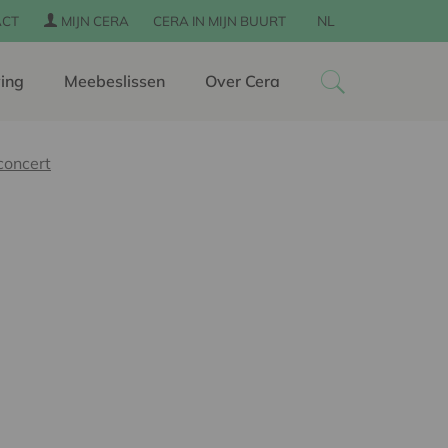
NL
ACT
MIJN CERA
CERA IN MIJN BUURT
ing
Meebeslissen
Over Cera
concert