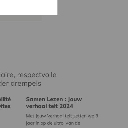
@cera.coop
aire, respectvolle
der drempels
lité
Samen Lezen : Jouw
ites
verhaal telt 2024
Met Jouw Verhaal telt zetten we 3
jaar in op de uitrol van de