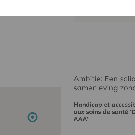
alain.baeck
Ambitie: Een solid
samenleving zon
Handicap et accessibi
aux soins de santé 'D
AAA'