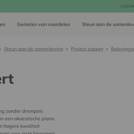
CONT
en
Genieten van voordelen
Steun aan de samenlev
Steun aan de samenleving
Project zoeken
Belevings
rt
ing zonder drempels
n een akoestische piano.
 hogere kwaliteit
seren voor onze bewoners