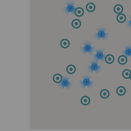
2
2
3
3
2
2
4
2