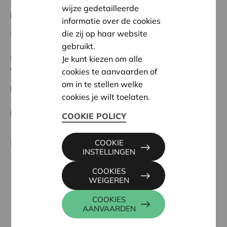
wijze gedetailleerde
Regionaal Project
informatie over de cookies
Startdatum:
04/11/2025
die zij op haar website
gebruikt.
Status:
Volledig
Je kunt kiezen om alle
Voorkempen
cookies te aanvaarden of
om in te stellen welke
Datum:
04/11/2025
cookies je wilt toelaten.
Beslissing:
Goedgekeurd
COOKIE POLICY
Partner
COOKIE
INSTELLINGEN
COOKIES
Veerkrachtig Broechem, Gustaaf Peetersstraat 7, 2520
WEIGEREN
RANST
Tel:
03 470 10 89
COOKIES
AANVAARDEN
Email:
veerkrachtigbroechem@gmail.com