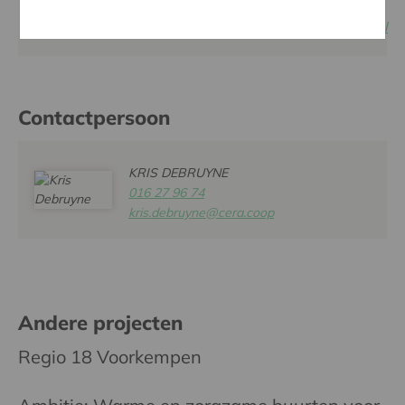
Website:
www.veerkrachtigranst.be/deelgemeentenbroechem.html
Contactpersoon
KRIS DEBRUYNE
016 27 96 74
kris.debruyne@cera.coop
Andere projecten
Regio 18 Voorkempen