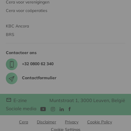
Cera voor verenigingen
Cera voor coöperaties
KBC Ancora
BRS
Contacteer ons
+32 0800 62 340
Contactformulier
E-zine
Muntstraat 1, 3000 Leuven, België
Sociale media
Cera
Disclaimer
Privacy
Cookie Policy
Cookie Settings