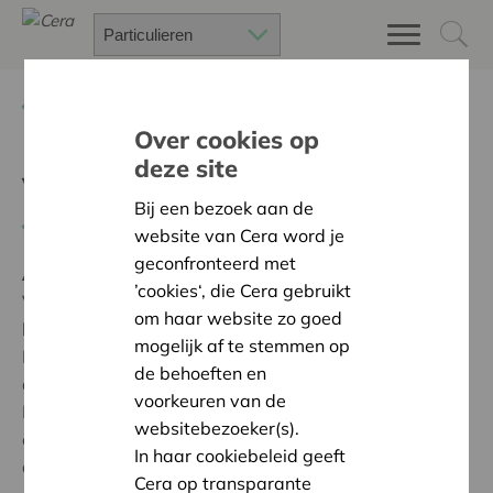
Terug
Project zoeken
Over cookies op
deze site
Veerkrachtig Broechem
Bij een bezoek aan de
Terug naar overzicht
website van Cera word je
geconfronteerd met
Ambitie:
Warme en zorgzame buurten voor iedereen
’cookies‘, die Cera gebruikt
Veerkrachtig Dorp Broechem kreeg steun om de
om haar website zo goed
burgers van Broechem te verbinden met elkaar.
mogelijk af te stemmen op
Daarnaast is er ook verbinding tussen de
de behoeften en
deelorganisaties van Veerkrachtige dorpen Groot
voorkeuren van de
Ranst door middel van het uitlenen van materiaal of
websitebezoeker(s).
elkaar helpen met het materiaal dat nodig is om
In haar cookiebeleid geeft
activiteiten voor de burgers te voorzien.
Cera op transparante