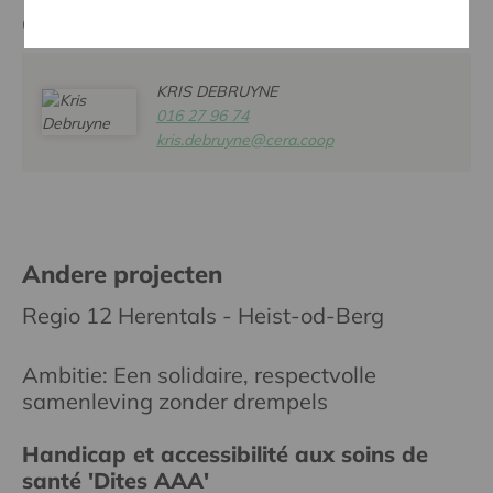
Contactpersoon
KRIS DEBRUYNE
016 27 96 74
kris.debruyne@cera.coop
Andere projecten
Regio 12 Herentals - Heist-od-Berg
Ambitie: Een solidaire, respectvolle
samenleving zonder drempels
Handicap et accessibilité aux soins de
santé 'Dites AAA'