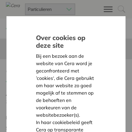
Terug
Project zoeken
Over cookies op
deze site
Deze pagina is niet vertaald in het Nederlands
Bij een bezoek aan de
website van Cera word je
Qwiek Snooze
geconfronteerd met
’cookies‘, die Cera gebruikt
Terug naar overzicht
om haar website zo goed
mogelijk af te stemmen op
Ambitie:
Een solidaire, respectvolle samenleving
de behoeften en
zonder drempels
voorkeuren van de
websitebezoeker(s).
Regionaal Project
In haar cookiebeleid geeft
Startdatum:
06/10/2025
Cera op transparante