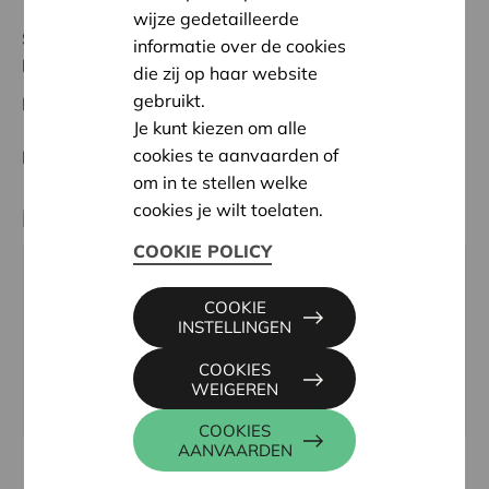
wijze gedetailleerde
Status:
In behandeling
informatie over de cookies
Herentals - Heist o/d Berg
die zij op haar website
gebruikt.
Datum:
06/10/2025
Je kunt kiezen om alle
cookies te aanvaarden of
Beslissing:
Goedgekeurd
om in te stellen welke
cookies je wilt toelaten.
Partner
COOKIE POLICY
Residentie Boeyendaalhof - Vulpia,
COOKIE
Itegemsesteenweg 3, 2270 HERENTHOUT
INSTELLINGEN
Tel:
014 50 21 20
COOKIES
Email:
info@boeyendaalhof.be
WEIGEREN
Website:
www.vulpia.be
COOKIES
AANVAARDEN