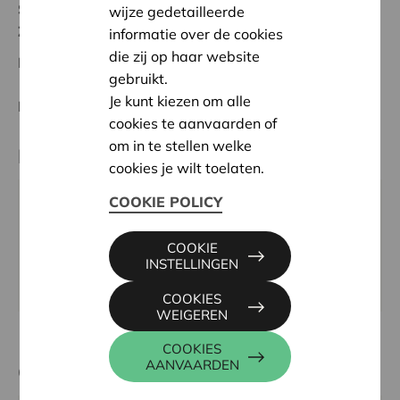
Status:
In behandeling
wijze gedetailleerde
Zuid-Limburg
informatie over de cookies
die zij op haar website
Datum:
12/02/2026
gebruikt.
Je kunt kiezen om alle
Beslissing:
Goedgekeurd
cookies te aanvaarden of
om in te stellen welke
Partner
cookies je wilt toelaten.
COOKIE POLICY
HABBEKRATS VZW, EDWARD ANSEELEPLEIN 3,
9000 GENT
COOKIE
Tel:
09 234 23 49
INSTELLINGEN
Website:
www.habbekrats.be
COOKIES
WEIGEREN
COOKIES
AANVAARDEN
Contactpersoon