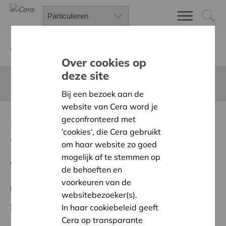
Terug
Project zoeken
Over cookies op
deze site
Deze pagina is niet vertaald in het Nederlands
Bij een bezoek aan de
website van Cera word je
Groeiplek
geconfronteerd met
’cookies‘, die Cera gebruikt
Terug naar overzicht
om haar website zo goed
mogelijk af te stemmen op
Ambitie:
Warme en zorgzame buurten voor iedereen
de behoeften en
voorkeuren van de
Regionaal Project
websitebezoeker(s).
Startdatum:
12/02/2026
In haar cookiebeleid geeft
Cera op transparante