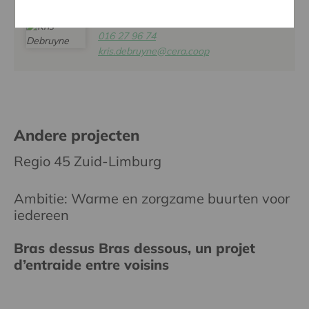
KRIS DEBRUYNE
016 27 96 74
kris.debruyne@cera.coop
Andere projecten
Regio 45 Zuid-Limburg
Ambitie: Warme en zorgzame buurten voor
iedereen
Bras dessus Bras dessous, un projet
d’entraide entre voisins