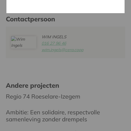
Contactpersoon
WIM INGELS
016 27 96 46
wim.ingels@cera.coop
Andere projecten
Regio 74 Roeselare-Izegem
Ambitie: Een solidaire, respectvolle
samenleving zonder drempels