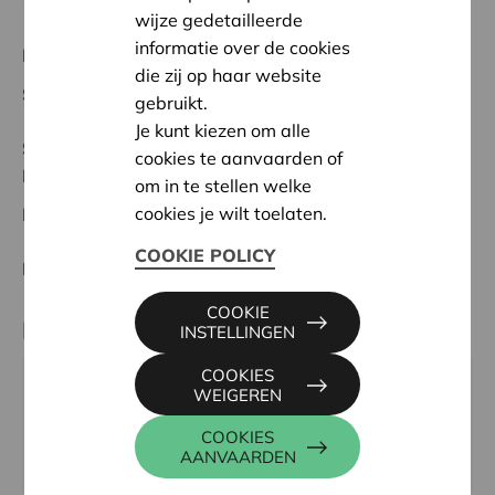
wijze gedetailleerde
informatie over de cookies
Regionaal Project
die zij op haar website
Startdatum:
09/02/2026
gebruikt.
Je kunt kiezen om alle
Status:
In behandeling
cookies te aanvaarden of
Roeselare-Izegem
om in te stellen welke
cookies je wilt toelaten.
Datum:
09/02/2026
COOKIE POLICY
Beslissing:
Goedgekeurd
COOKIE
Partner
INSTELLINGEN
COOKIES
ELASTIKA ROESELARE, LAKENSTRAAT 56, 8800
WEIGEREN
ROESELARE
COOKIES
Website:
www.elastikaroeselare.be
AANVAARDEN