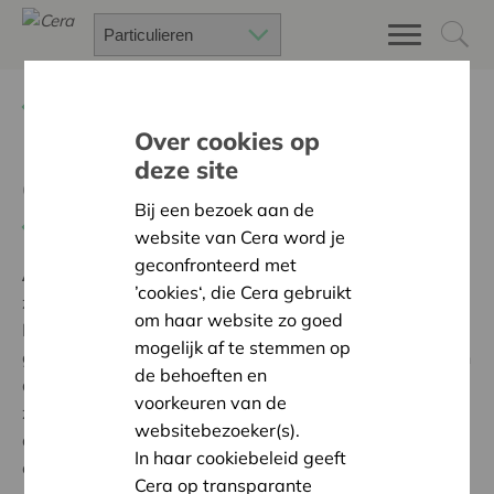
Terug
Project zoeken
Over cookies op
deze site
Groei-hangaar
Bij een bezoek aan de
Terug naar overzicht
website van Cera word je
geconfronteerd met
Ambitie:
Een solidaire, respectvolle samenleving
’cookies‘, die Cera gebruikt
zonder drempels
om haar website zo goed
De Groei-Hangaar vzw maakte het, mede dankzij de
mogelijk af te stemmen op
gift van Cera, mogelijk om van de schuur een veilige en
de behoeften en
aangename plek te maken voor kinderen met extra
voorkeuren van de
zorgnoden. Eveneens werd gedacht aan de
websitebezoeker(s).
duurzaamheid en het milieu door het installeren van
In haar cookiebeleid geeft
een composttoilet.
Cera op transparante