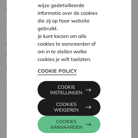
wijze gedetailleerde
Regionaal Project
informatie over de cookies
Startdatum:
05/02/2026
die zij op haar website
gebruikt.
Status:
Volledig
Je kunt kiezen om alle
Demerland
cookies te aanvaarden of
om in te stellen welke
Datum:
05/02/2026
cookies je wilt toelaten.
Beslissing:
Goedgekeurd
COOKIE POLICY
Partner
COOKIE
INSTELLINGEN
De Groei-Hangaar vzw, Nobelstraat 147, 3128
COOKIES
WEIGEREN
TREMELO
Email:
degroeihangaar@gmail.com
COOKIES
AANVAARDEN