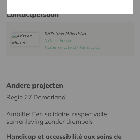
Contactpersoon
KRISTIEN MARTENS
016 27 96 58
kristien.martens@cera.coop
Andere projecten
Regio 27 Demerland
Ambitie: Een solidaire, respectvolle
samenleving zonder drempels
Handicap et accessibilité aux soins de