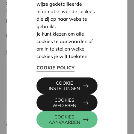
Status:
In behandeling
wijze gedetailleerde
Zuid-Limburg
informatie over de cookies
die zij op haar website
Datum:
12/02/2026
gebruikt.
Je kunt kiezen om alle
Beslissing:
Goedgekeurd
cookies te aanvaarden of
om in te stellen welke
Partner
cookies je wilt toelaten.
COOKIE POLICY
KUNST-GROEN, TIENSEVEST 25, 3800 SINT-
TRUIDEN
COOKIE
Tel:
011 68 65 03
INSTELLINGEN
Website:
https://www.kunstgroen.be/
COOKIES
WEIGEREN
COOKIES
AANVAARDEN
Contactpersoon