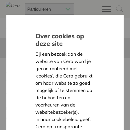
Terug
Project zoeken
Over cookies op
deze site
Deze pagina is niet vertaald in het Nederlands
Bij een bezoek aan de
website van Cera word je
Abt&Abdij
geconfronteerd met
’cookies‘, die Cera gebruikt
Terug naar overzicht
om haar website zo goed
mogelijk af te stemmen op
Ambitie:
Warme en zorgzame buurten voor iedereen
de behoeften en
voorkeuren van de
Regionaal Project
websitebezoeker(s).
Startdatum:
12/02/2026
In haar cookiebeleid geeft
Cera op transparante