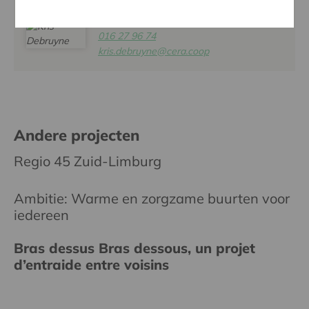
KRIS DEBRUYNE
016 27 96 74
kris.debruyne@cera.coop
Andere projecten
Regio 45 Zuid-Limburg
Ambitie: Warme en zorgzame buurten voor
iedereen
Bras dessus Bras dessous, un projet
d’entraide entre voisins