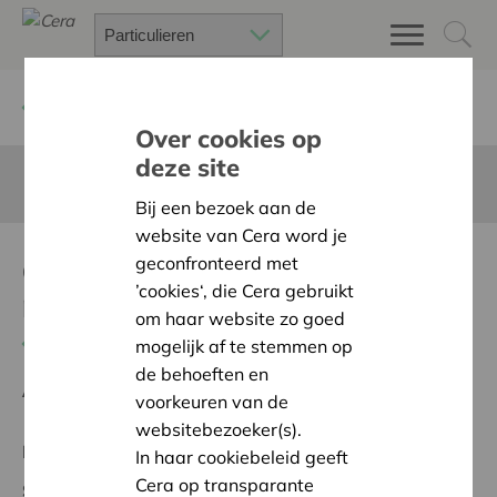
Terug
Project zoeken
Over cookies op
deze site
Deze pagina is niet vertaald in het Nederlands
Bij een bezoek aan de
website van Cera word je
aankoop extra
geconfronteerd met
’cookies‘, die Cera gebruikt
muziekstaanders
om haar website zo goed
Terug naar overzicht
mogelijk af te stemmen op
de behoeften en
Ambitie:
Warme en zorgzame buurten voor iedereen
voorkeuren van de
websitebezoeker(s).
Regionaal Project
In haar cookiebeleid geeft
Cera op transparante
Startdatum:
04/02/2026