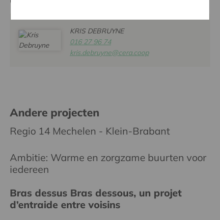
Contactpersoon
KRIS DEBRUYNE
016 27 96 74
kris.debruyne@cera.coop
Andere projecten
Regio 14 Mechelen - Klein-Brabant
Ambitie: Warme en zorgzame buurten voor
iedereen
Bras dessus Bras dessous, un projet
d’entraide entre voisins