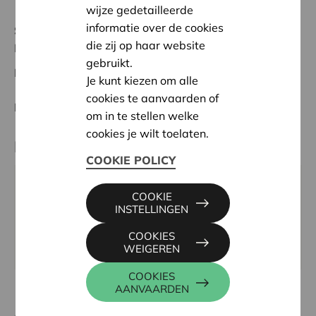
wijze gedetailleerde
informatie over de cookies
Status:
Volledig
die zij op haar website
Mechelen - Klein-Brabant
gebruikt.
Datum:
04/02/2026
Je kunt kiezen om alle
cookies te aanvaarden of
Beslissing:
Goedgekeurd
om in te stellen welke
cookies je wilt toelaten.
Partner
COOKIE POLICY
Mechels Harmonie Orkest vzw, Mechelsesteenweg
COOKIE
243, 2860 SINT-KATELIJNE-WAVER
INSTELLINGEN
Email:
mechelsharmonieorkest@gmail.com
COOKIES
Website:
https://www.mechelsharmonieorkest.be
WEIGEREN
COOKIES
AANVAARDEN