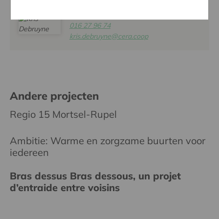
KRIS DEBRUYNE
016 27 96 74
kris.debruyne@cera.coop
Andere projecten
Regio 15 Mortsel-Rupel
Ambitie: Warme en zorgzame buurten voor
iedereen
Bras dessus Bras dessous, un projet
d’entraide entre voisins