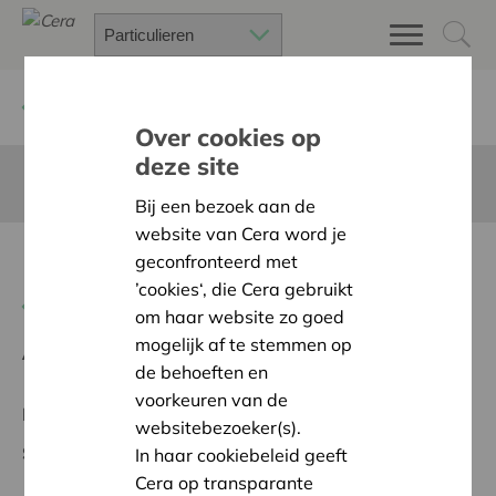
Terug
Project zoeken
Over cookies op
deze site
Deze pagina is niet vertaald in het Nederlands
Bij een bezoek aan de
website van Cera word je
Kunst onder de BOOMen
geconfronteerd met
’cookies‘, die Cera gebruikt
Terug naar overzicht
om haar website zo goed
mogelijk af te stemmen op
Ambitie:
Warme en zorgzame buurten voor iedereen
de behoeften en
voorkeuren van de
Regionaal Project
websitebezoeker(s).
Startdatum:
10/02/2026
In haar cookiebeleid geeft
Cera op transparante