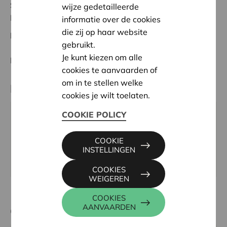
Status:
In behandeling
wijze gedetailleerde
Mortsel-Rupel
informatie over de cookies
die zij op haar website
Datum:
10/02/2026
gebruikt.
Je kunt kiezen om alle
Beslissing:
Goedgekeurd
cookies te aanvaarden of
om in te stellen welke
Partner
cookies je wilt toelaten.
COOKIE POLICY
Wijkraad Bosstraat-Hoek-De Schomme, Dirkputstraat
314, 2850 BOOM
COOKIE
Email:
KunstonderdeBOOMen@hotmail.com
INSTELLINGEN
Website:
www.wijkkrantje.be
COOKIES
WEIGEREN
COOKIES
AANVAARDEN
Contactpersoon