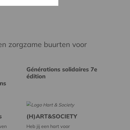
en zorgzame buurten voor
Générations solidaires 7e
édition
ins
s
(H)ART&SOCIETY
wen
Heb jij een hart voor