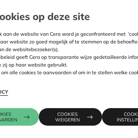
ookies op deze site
west-Brabant
:
12/02/2026
k aan de website van Cera word je geconfronteerd met ’cooki
ing:
Goedgekeurd
haar website zo goed mogelijk af te stemmen op de behoefte
an de websitebezoeker(s).
ebeleid geeft Cera op transparante wijze gedetailleerde info
e zij op haar website gebruikt.
Contactpers
n om alle cookies te aanvaarden of om in te stellen welke cook
ICY
ALAIN BAE
016 27 96 0
alain.baeck
KIES
COOKIES
COOK
AARDEN
WEIGEREN
INSTELL