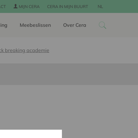
NL
ACT
MIJN CERA
CERA IN MIJN BUURT
ing
Meebeslissen
Over Cera
k breaking academie