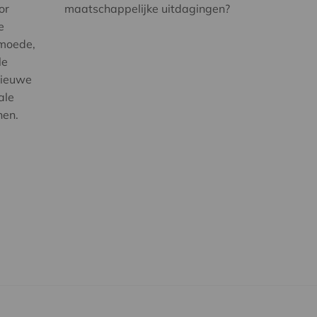
or
maatschappelijke uitdagingen?
e
rmoede,
le
nieuwe
ale
nen.