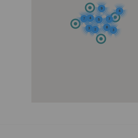
9
4
4
7
7
5
8
3
2
3