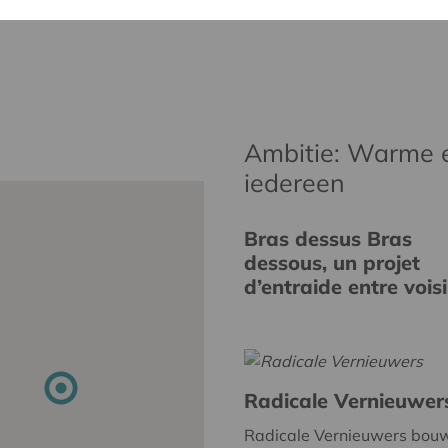
Ambitie: Warme 
iedereen
Bras dessus Bras
dessous, un projet
d’entraide entre vois
Radicale Vernieuwer
Radicale Vernieuwers bou