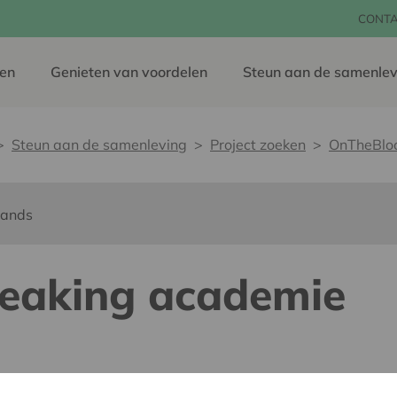
CONT
en
Genieten van voordelen
Steun aan de samenlev
Steun aan de samenleving
Project zoeken
OnTheBloc
lands
eaking academie
dereen