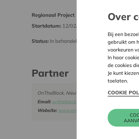
Over c
Regionaal Project
Noord
Startdatum:
12/02/2026
Datum
Bij een bezoe
Status:
In behandeling
Besliss
gebruikt om 
voorkeuren v
In haar cooki
de cookies di
Partner
Je kunt kieze
toelaten.
COOKIE POL
OnTheBlock, Nieuwelaan 70, 1860 MEISE
Email:
ontheblockvzw@gmail.com
Website:
www.ontheblock.be
COO
AANV