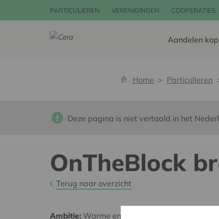
PARTICULIEREN
VERENIGINGEN
COOPERATIES
Aandelen kop
Home
Particulieren
Deze pagina is niet vertaald in het Neder
OnTheBlock br
Terug naar overzicht
Ambitie:
Warme en zorgzame buurten voor ie