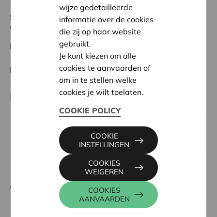
wijze gedetailleerde
Status:
Volledig
informatie over de cookies
Voorkempen
die zij op haar website
gebruikt.
Datum:
10/03/2026
Je kunt kiezen om alle
cookies te aanvaarden of
Beslissing:
Goedgekeurd
om in te stellen welke
cookies je wilt toelaten.
Partner
COOKIE POLICY
De wereld van Flo, De Nachtegaal 4, 2970 SCHILDE
COOKIE
Website:
https://www.dewereldvanflo.be
INSTELLINGEN
COOKIES
WEIGEREN
Contactpersoon
COOKIES
AANVAARDEN
KRIS DEBRUYNE