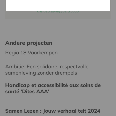
016 27 96 74
kris.debruyne@cera.coop
Andere projecten
Regio 18 Voorkempen
Ambitie: Een solidaire, respectvolle
samenleving zonder drempels
Handicap et accessibilité aux soins de
santé 'Dites AAA'
Samen Lezen : Jouw verhaal telt 2024