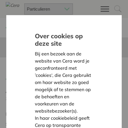
Terug
Project zoeken
Over cookies op
deze site
Deze pagina is niet vertaald in het Nederlands
Bij een bezoek aan de
website van Cera word je
Inrichting lokatie DWVF
geconfronteerd met
’cookies‘, die Cera gebruikt
Terug naar overzicht
om haar website zo goed
mogelijk af te stemmen op
Ambitie:
Een solidaire, respectvolle samenleving
de behoeften en
zonder drempels
voorkeuren van de
websitebezoeker(s).
Regionaal Project
In haar cookiebeleid geeft
Startdatum:
10/03/2026
Cera op transparante