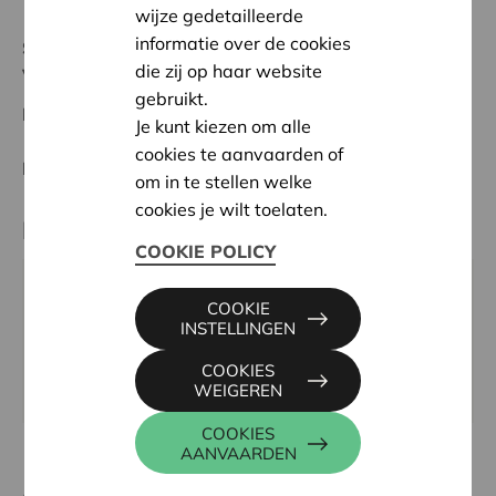
wijze gedetailleerde
informatie over de cookies
Status:
In behandeling
die zij op haar website
Voorkempen
gebruikt.
Datum:
10/03/2026
Je kunt kiezen om alle
cookies te aanvaarden of
Beslissing:
Goedgekeurd
om in te stellen welke
cookies je wilt toelaten.
Partner
COOKIE POLICY
'T LOMMERT, BOTERMELKBAAN 75, 2900 SCHOTEN
COOKIE
Tel:
03 658 65 56
INSTELLINGEN
Email:
mail@lommert.be
COOKIES
Website:
/www.lommert.be/v2/
WEIGEREN
COOKIES
AANVAARDEN