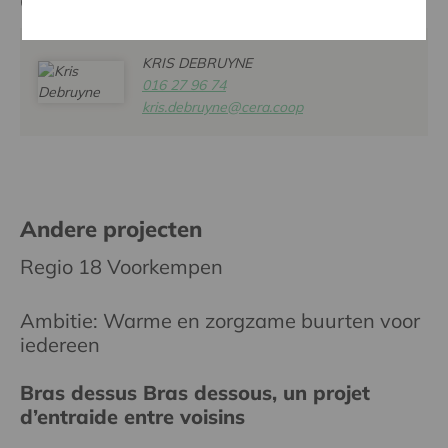
Contactpersoon
KRIS DEBRUYNE
016 27 96 74
kris.debruyne@cera.coop
Andere projecten
Regio 18 Voorkempen
Ambitie: Warme en zorgzame buurten voor
iedereen
Bras dessus Bras dessous, un projet
d’entraide entre voisins