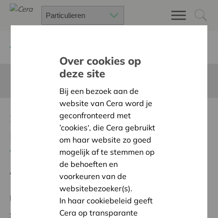
Terug
Project zoeken
Over cookies op
deze site
Deze pagina is niet vertaald in het Nederlands
Bij een bezoek aan de
website van Cera word je
Sponsoring van
geconfronteerd met
’cookies‘, die Cera gebruikt
praktijkuniform
om haar website zo goed
Terug naar overzicht
mogelijk af te stemmen op
de behoeften en
Ambitie:
Warme en zorgzame buurten voor iedereen
voorkeuren van de
websitebezoeker(s).
Regionaal Project
In haar cookiebeleid geeft
Cera op transparante
Startdatum:
10/03/2026