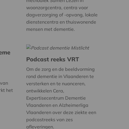
methodiek Samen Lezen in
woonzorgcentra, centra voor
dagverzorging of -opvang, lokale
dienstencentra en thuiswonende
mensen met dementie.
ieme
Podcast reeks VRT
Om de zorg en de beeldvorming
rond dementie in Vlaanderen te
 van
versterken en te nuanceren,
rkt het
ontwikkelen Cera,
Expertisecentrum Dementie
Vlaanderen en Alzheimerliga
Vlaanderen over deze ziekte een
podcastreeks van zes
afleveringen.