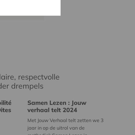
cera.coop
aire, respectvolle
der drempels
lité
Samen Lezen : Jouw
ites
verhaal telt 2024
Met Jouw Verhaal telt zetten we 3
jaar in op de uitrol van de