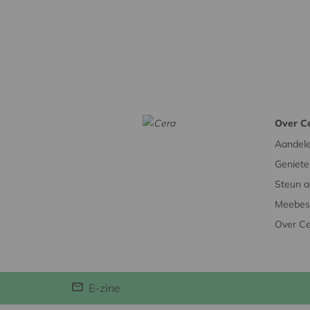
Over C
Aandel
Geniete
Steun a
Meebesl
Over C
E-zine