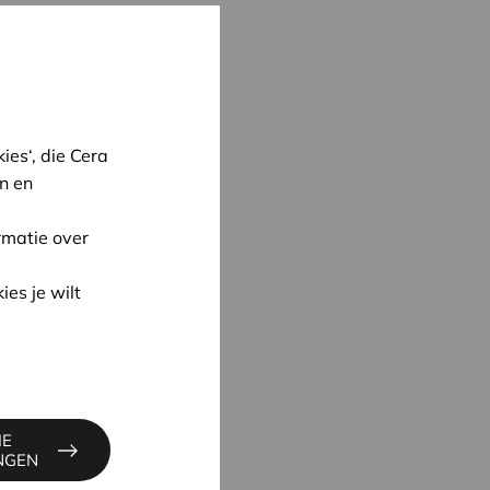
es‘, die Cera
n en
rmatie over
ies je wilt
oon
IE
S
INGEN
6