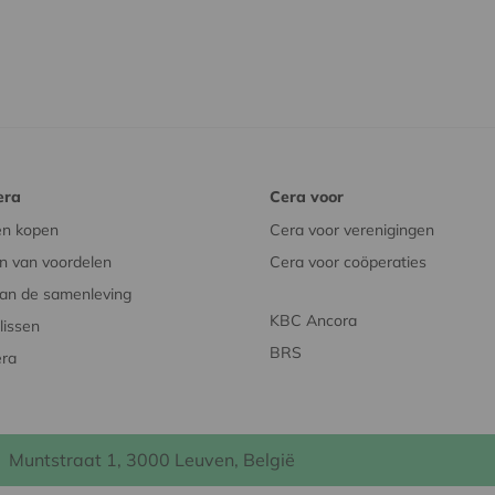
era
Cera voor
en kopen
Cera voor verenigingen
n van voordelen
Cera voor coöperaties
an de samenleving
KBC Ancora
issen
BRS
era
Muntstraat 1, 3000 Leuven, België