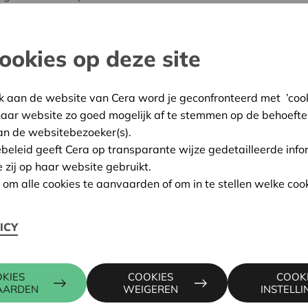
m actief, volwaardig en
ing
ookies op deze site
jk
k aan de website van Cera word je geconfronteerd met ’cooki
:
21/05/2026
haar website zo goed mogelijk af te stemmen op de behoefte
an de websitebezoeker(s).
ing:
Goedgekeurd
ebeleid geeft Cera op transparante wijze gedetailleerde info
e zij op haar website gebruikt.
n om alle cookies te aanvaarden of om in te stellen welke cook
Contactpers
ICY
KIES
COOKIES
COOK
WIM INGEL
AARDEN
WEIGEREN
INSTELL
016 27 96 4