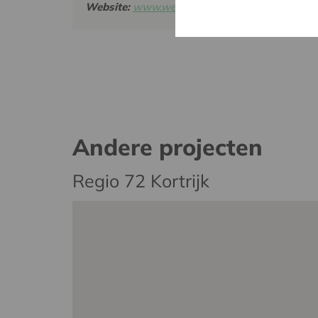
Website:
www.welzijn13.be
Andere projecten
Regio 72 Kortrijk