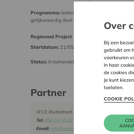
Programma:
Iedereen gelijke kansen bieden o
gelijkwaardig deel te nemen aan de samenlev
Over c
Regionaal Project
Kortri
Bij een bezoe
Startdatum:
21/05/2026
Datum
gebruikt om 
voorkeuren v
Status:
In behandeling
Besliss
In haar cooki
de cookies di
Je kunt kieze
toelaten.
Partner
COOKIE POL
W13, Budastraat 35, 8500 KORTRIJK
Tel:
056 24 16 20
COO
AANV
Email:
info@welzijn13.be