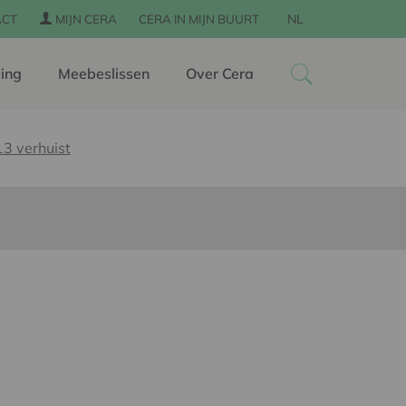
NL
ACT
MIJN CERA
CERA IN MIJN BUURT
ing
Meebeslissen
Over Cera
13 verhuist