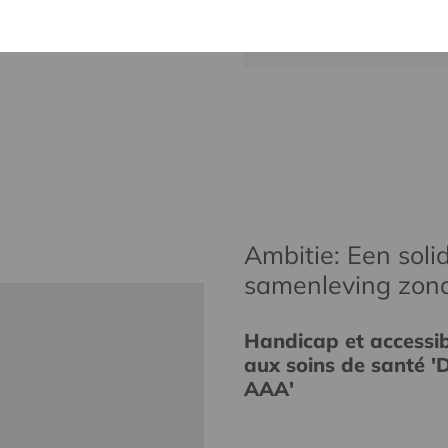
wim.ingels@
Ambitie: Een solid
samenleving zon
Handicap et accessibi
aux soins de santé 'D
AAA'