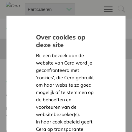
Terug
Project zoeken
Over cookies op
deze site
Deze pagina is niet vertaald in het Nederlands
Bij een bezoek aan de
website van Cera word je
Kermis Nukerke 2026
geconfronteerd met
’cookies‘, die Cera gebruikt
Terug naar overzicht
om haar website zo goed
mogelijk af te stemmen op
Ambitie:
Warme en zorgzame buurten voor iedereen
de behoeften en
voorkeuren van de
Programma:
Bouwen aan sterke dorpen, buurten en
websitebezoeker(s).
wijken, met zorgzame buren
In haar cookiebeleid geeft
Cera op transparante