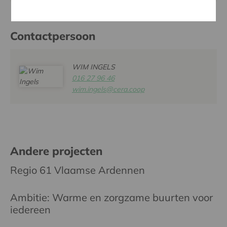
Contactpersoon
WIM INGELS
016 27 96 46
wim.ingels@cera.coop
Andere projecten
Regio 61 Vlaamse Ardennen
Ambitie: Warme en zorgzame buurten voor
iedereen