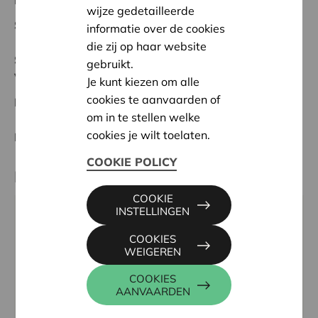
Regionaal Project
wijze gedetailleerde
Startdatum:
04/05/2026
informatie over de cookies
die zij op haar website
Status:
In behandeling
gebruikt.
Vlaamse Ardennen
Je kunt kiezen om alle
cookies te aanvaarden of
Datum:
04/05/2026
om in te stellen welke
cookies je wilt toelaten.
Beslissing:
Goedgekeurd
COOKIE POLICY
Partner
COOKIE
INSTELLINGEN
PAROCHIALE WERKEN NUKERKE, NUKERKEPLEIN
7, 9681 MAARKEDAL
COOKIES
WEIGEREN
Tel:
055 21 20 34
Email:
herman.vandenabeele@skynet.be
COOKIES
AANVAARDEN
Website:
https://debendevannukerke.be/