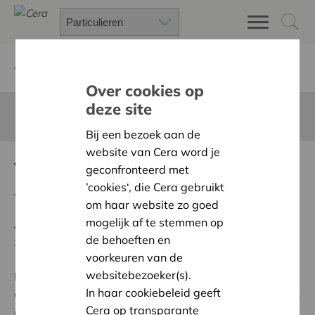
Terug
Project zoeken
Over cookies op
deze site
Deze pagina is niet vertaald in het Nederlands
Bij een bezoek aan de
website van Cera word je
Vlotte schoolstart
geconfronteerd met
’cookies‘, die Cera gebruikt
Terug naar overzicht
om haar website zo goed
mogelijk af te stemmen op
Ambitie:
Een solidaire, respectvolle samenleving
de behoeften en
zonder drempels
voorkeuren van de
websitebezoeker(s).
Programma:
Iedereen gelijke kansen bieden om
In haar cookiebeleid geeft
actief, volwaardig en gelijkwaardig deel te nemen aan
Cera op transparante
de samenleving