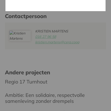
Contactpersoon
KRISTIEN MARTENS
016 27 96 58
kristien.martens@cera.coop
Andere projecten
Regio 17 Turnhout
Ambitie: Een solidaire, respectvolle
samenleving zonder drempels