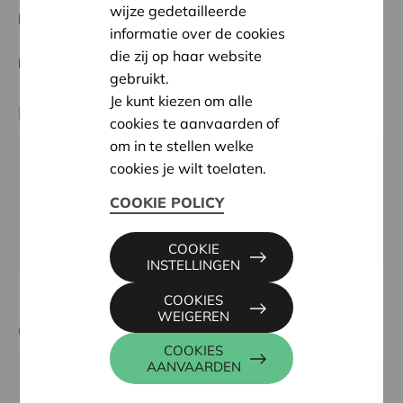
wijze gedetailleerde
Datum:
04/06/2026
informatie over de cookies
die zij op haar website
Beslissing:
In aanvraag
gebruikt.
Je kunt kiezen om alle
Partner
cookies te aanvaarden of
om in te stellen welke
Maison de Jeunes Lib'inspire, Quartier Latin 7, 6890
cookies je wilt toelaten.
LIBIN
COOKIE POLICY
Email:
libinspire@libin.be
Website:
https://www.libinspire.com/
COOKIE
INSTELLINGEN
COOKIES
WEIGEREN
Contactpersoon
COOKIES
AANVAARDEN
CHRISTOPHE KEVELAER