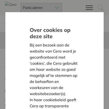
Terug
Project zoeken
Over cookies op
deze site
Deze pagina is niet vertaald in het Nederlands
Bij een bezoek aan de
website van Cera word je
Computer Project
geconfronteerd met
’cookies‘, die Cera gebruikt
Terug naar overzicht
om haar website zo goed
mogelijk af te stemmen op
Ambitie:
Warme en zorgzame buurten voor iedereen
de behoeften en
voorkeuren van de
Regionaal Project
websitebezoeker(s).
Status:
In onderzoek
In haar cookiebeleid geeft
Luxembourg
Cera op transparante