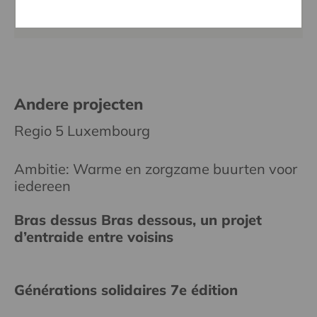
016 27 96 23
christophe.kevelaer@cera.coop
Andere projecten
Regio 5 Luxembourg
Ambitie: Warme en zorgzame buurten voor
iedereen
Bras dessus Bras dessous, un projet
d’entraide entre voisins
Générations solidaires 7e édition