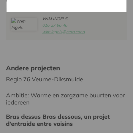
Contactpersoon
WIM INGELS
016 27 96 46
wim.ingels@cera.coop
Andere projecten
Regio 76 Veurne-Diksmuide
Ambitie: Warme en zorgzame buurten voor
iedereen
Bras dessus Bras dessous, un projet
d’entraide entre voisins