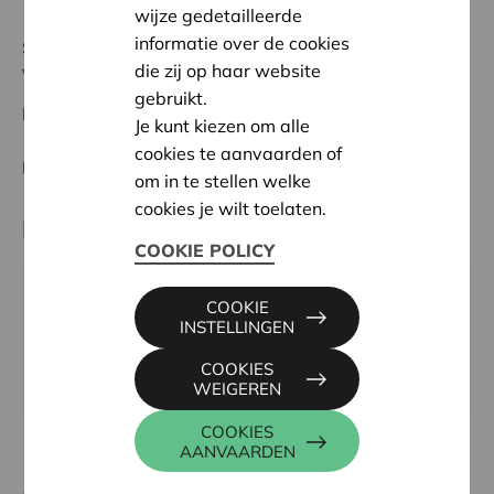
wijze gedetailleerde
informatie over de cookies
Status:
In behandeling
die zij op haar website
Veurne-Diksmuide
gebruikt.
Datum:
07/05/2026
Je kunt kiezen om alle
cookies te aanvaarden of
Beslissing:
Goedgekeurd
om in te stellen welke
cookies je wilt toelaten.
Partner
COOKIE POLICY
VRIJE KINDERDAGVERBLIJVEN VEURNE, GUSTAAF
COOKIE
VERMEERSCHLAAN 1, 8630 VEURNE
INSTELLINGEN
Tel:
058 31 36 38
COOKIES
Website:
www.vrijekinderdagverblijven.be
WEIGEREN
COOKIES
AANVAARDEN