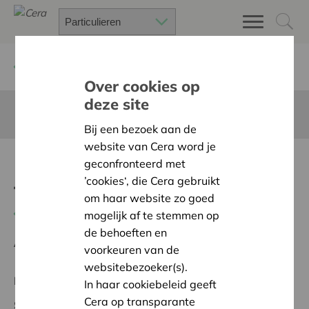
Terug
Project zoeken
Over cookies op
deze site
Deze pagina is niet vertaald in het Nederlands
Bij een bezoek aan de
website van Cera word je
Duurzaam ontdekken in de
geconfronteerd met
’cookies‘, die Cera gebruikt
tuin
om haar website zo goed
Terug naar overzicht
mogelijk af te stemmen op
de behoeften en
Ambitie:
Warme en zorgzame buurten voor iedereen
voorkeuren van de
websitebezoeker(s).
Regionaal Project
In haar cookiebeleid geeft
Cera op transparante
Startdatum:
07/05/2026