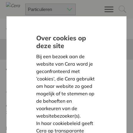
Terug
Project zoeken
Over cookies op
deze site
Deze pagina is niet vertaald in het Nederlands
Bij een bezoek aan de
website van Cera word je
Theatervoorstelling
geconfronteerd met
’cookies‘, die Cera gebruikt
Doodgraag
om haar website zo goed
Terug naar overzicht
mogelijk af te stemmen op
de behoeften en
Ambitie:
Een solidaire, respectvolle samenleving
voorkeuren van de
zonder drempels
websitebezoeker(s).
In haar cookiebeleid geeft
Regionaal Project
Cera op transparante