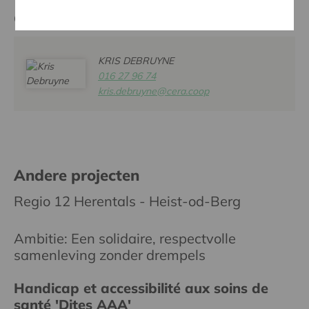
Contactpersoon
KRIS DEBRUYNE
016 27 96 74
kris.debruyne@cera.coop
Andere projecten
Regio 12 Herentals - Heist-od-Berg
Ambitie: Een solidaire, respectvolle
samenleving zonder drempels
Handicap et accessibilité aux soins de
santé 'Dites AAA'