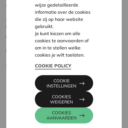
wijze gedetailleerde
Startdatum:
11/05/2026
informatie over de cookies
die zij op haar website
Status:
In behandeling
gebruikt.
Herentals - Heist o/d Berg
Je kunt kiezen om alle
Datum:
11/05/2026
cookies te aanvaarden of
om in te stellen welke
Beslissing:
Goedgekeurd
cookies je wilt toelaten.
Partner
COOKIE POLICY
COOKIE
LEIF ZUIDERKEMPEN, SLAGVELDEN 14, 2220 HEIST-
INSTELLINGEN
OP-DEN-BERG
COOKIES
Tel:
015 23 80 71
WEIGEREN
Website:
www.leifzuiderkempen.be
COOKIES
AANVAARDEN