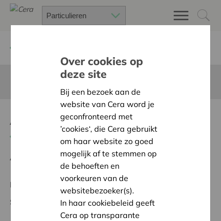
Terug
Project zoeken
Over cookies op
deze site
Deze pagina is niet vertaald in het Nederlands
Bij een bezoek aan de
website van Cera word je
Achat tentes scouts
geconfronteerd met
’cookies‘, die Cera gebruikt
Terug naar overzicht
om haar website zo goed
mogelijk af te stemmen op
Ambitie:
Warme en zorgzame buurten voor iedereen
de behoeften en
voorkeuren van de
Regionaal Project
websitebezoeker(s).
Startdatum:
12/05/2026
In haar cookiebeleid geeft
Cera op transparante