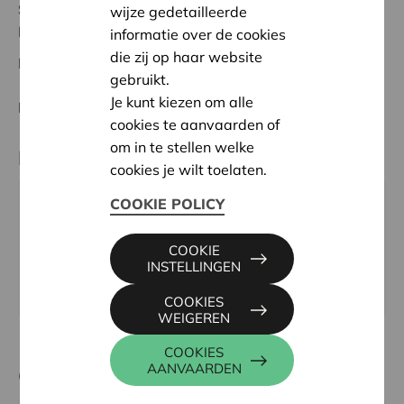
Status:
In behandeling
wijze gedetailleerde
Brabant Wallon
informatie over de cookies
die zij op haar website
Datum:
12/05/2026
gebruikt.
Je kunt kiezen om alle
Beslissing:
Goedgekeurd
cookies te aanvaarden of
om in te stellen welke
Partner
cookies je wilt toelaten.
COOKIE POLICY
Unité Les Scouts de Rosières- 38EME BW, Rue du
bois du bosquet 2, 1331 RIXENSART
COOKIE
Email:
staffdu.rosieres@gmail.com
INSTELLINGEN
Website:
https://www.unitederosieres.be/
COOKIES
WEIGEREN
COOKIES
AANVAARDEN
Contactpersoon