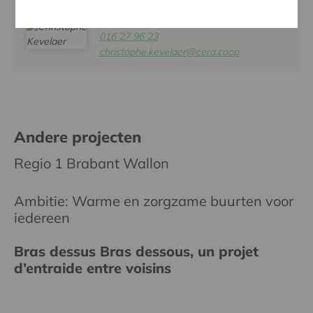
CHRISTOPHE KEVELAER
016 27 96 23
christophe.kevelaer@cera.coop
Andere projecten
Regio 1 Brabant Wallon
Ambitie: Warme en zorgzame buurten voor
iedereen
Bras dessus Bras dessous, un projet
d’entraide entre voisins