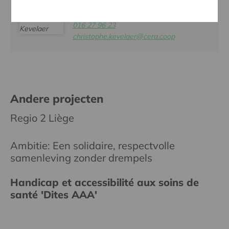
CHRISTOPHE KEVELAER
016 27 96 23
christophe.kevelaer@cera.coop
Andere projecten
Regio 2 Liège
Ambitie: Een solidaire, respectvolle
samenleving zonder drempels
Handicap et accessibilité aux soins de
santé 'Dites AAA'