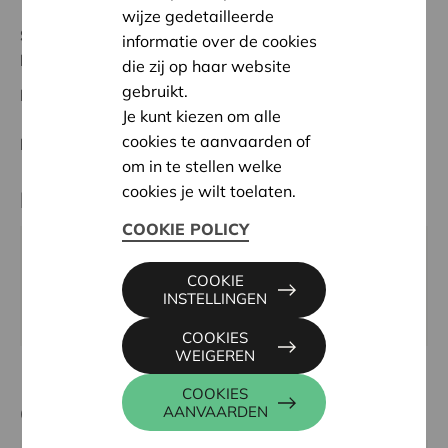
wijze gedetailleerde
Status:
In behandeling
informatie over de cookies
Liège
die zij op haar website
gebruikt.
Datum:
21/05/2026
Je kunt kiezen om alle
cookies te aanvaarden of
Beslissing:
Goedgekeurd
om in te stellen welke
cookies je wilt toelaten.
Partner
COOKIE POLICY
ASBL Au fil de l'eau, rue des Fermes 2A, 4218 HÉRON
COOKIE
Email:
asbl@aufildeleau.info
INSTELLINGEN
Website:
https://www.aufildeleau.info/
COOKIES
WEIGEREN
COOKIES
Contactpersoon
AANVAARDEN