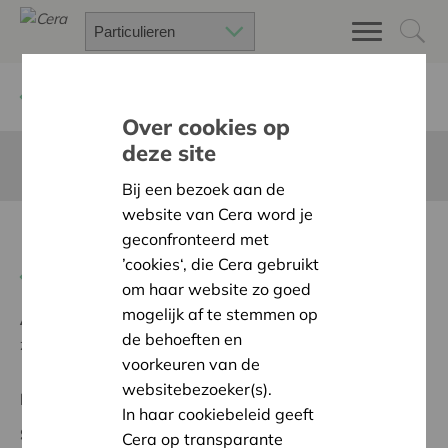
Terug
Project zoeken
Over cookies op
deze site
Deze pagina is niet vertaald in het Nederlands
Bij een bezoek aan de
website van Cera word je
Mise en place d'un auvent
geconfronteerd met
’cookies‘, die Cera gebruikt
Terug naar overzicht
om haar website zo goed
mogelijk af te stemmen op
Ambitie:
Een solidaire, respectvolle samenleving
de behoeften en
zonder drempels
voorkeuren van de
websitebezoeker(s).
Regionaal Project
In haar cookiebeleid geeft
Startdatum:
21/05/2026
Cera op transparante