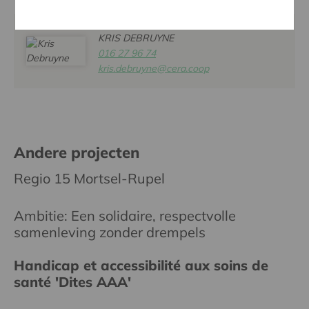
KRIS DEBRUYNE
016 27 96 74
kris.debruyne@cera.coop
Andere projecten
Regio 15 Mortsel-Rupel
Ambitie: Een solidaire, respectvolle
samenleving zonder drempels
Handicap et accessibilité aux soins de
santé 'Dites AAA'