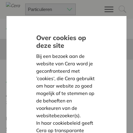
Terug
Project zoeken
Over cookies op
deze site
Deze pagina is niet vertaald in het Nederlands
Bij een bezoek aan de
website van Cera word je
Een huis voor iedereen
geconfronteerd met
’cookies‘, die Cera gebruikt
Terug naar overzicht
om haar website zo goed
mogelijk af te stemmen op
Ambitie:
Een solidaire, respectvolle samenleving
de behoeften en
zonder drempels
voorkeuren van de
websitebezoeker(s).
Regionaal Project
In haar cookiebeleid geeft
Startdatum:
19/05/2026
Cera op transparante