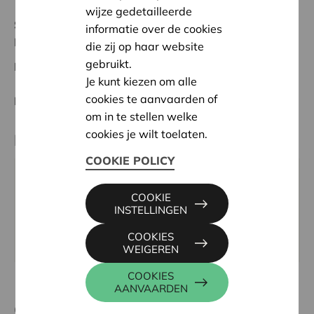
wijze gedetailleerde
Status:
In behandeling
informatie over de cookies
Mortsel-Rupel
die zij op haar website
gebruikt.
Datum:
19/05/2026
Je kunt kiezen om alle
cookies te aanvaarden of
Beslissing:
Goedgekeurd
om in te stellen welke
cookies je wilt toelaten.
Partner
COOKIE POLICY
Jeugdhulp Don Bosco Antwerpen,
COOKIE
Broechemsesteenweg 100, 2531 BOECHOUT
INSTELLINGEN
Website:
https://jeugdhulpdonbosco.be/organisaties/?
COOKIES
provincie=antwerpen
WEIGEREN
COOKIES
AANVAARDEN
Contactpersoon