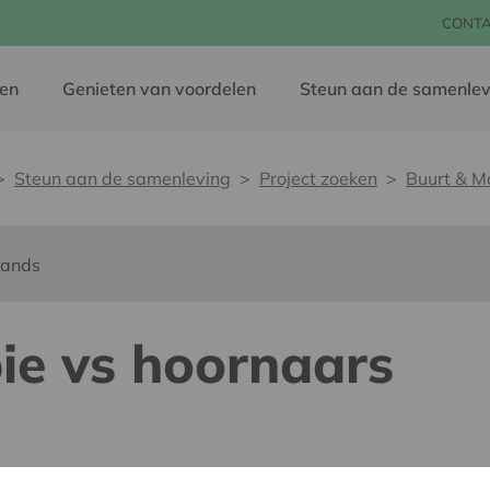
CONT
en
Genieten van voordelen
Steun aan de samenlev
Steun aan de samenleving
Project zoeken
Buurt & M
lands
ie vs hoornaars
dereen