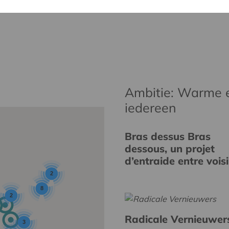
Ambitie: Warme 
iedereen
Bras dessus Bras
dessous, un projet
d’entraide entre vois
2
8
2
Radicale Vernieuwer
3