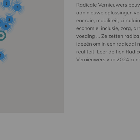
3
Radicale Vernieuwers bou
7
aan nieuwe oplossingen vo
energie, mobiliteit, circulair
2
2
6
economie, inclusie, zorg, a
voeding ... Ze zetten radica
ideeën om in een radicaal 
realiteit. Leer de tien Radic
4
Vernieuwers van 2024 ken