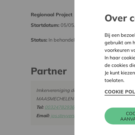
Regionaal Project
Maasl
Over c
Startdatum:
05/05/2026
Datum
Bij een bezoe
Status:
In behandeling
Besliss
gebruikt om 
voorkeuren v
In haar cooki
de cookies di
Partner
Je kunt kieze
toelaten.
Imkervereniging de Maasbie, Kapel Heikant _ 
COOKIE POL
MAASMECHELEN
Tel:
0032478293697
COO
Email:
jos.steyvers@hotmail.com
AANV