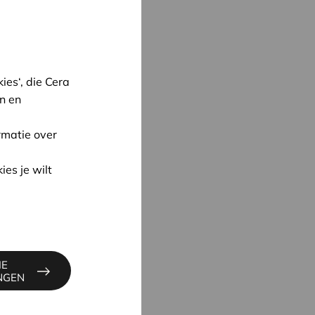
es‘, die Cera
n en
rmatie over
oon
ies je wilt
UYNE
4
IE
ne@cera.coop
INGEN