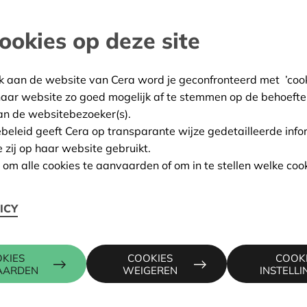
and
ookies op deze site
:
05/05/2026
k aan de website van Cera word je geconfronteerd met ’cooki
ing:
Goedgekeurd
haar website zo goed mogelijk af te stemmen op de behoefte
an de websitebezoeker(s).
ebeleid geeft Cera op transparante wijze gedetailleerde info
e zij op haar website gebruikt.
Contactpers
n om alle cookies te aanvaarden of om in te stellen welke cook
Oude Baan 595 B, 3630
ICY
KRIS DEBR
016 27 96 7
KIES
COOKIES
COOK
kris.debruy
AARDEN
WEIGEREN
INSTELL