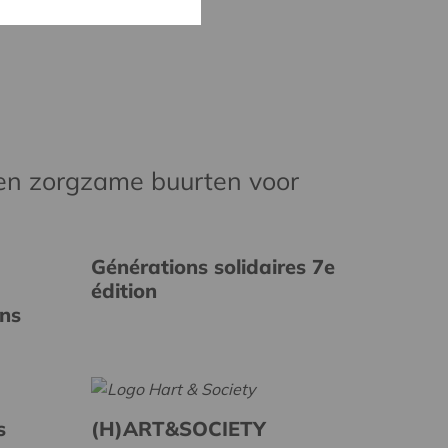
en zorgzame buurten voor
Générations solidaires 7e
édition
ins
s
(H)ART&SOCIETY