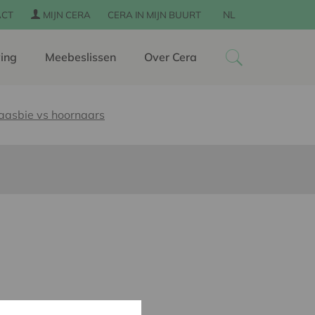
NL
ACT
MIJN CERA
CERA IN MIJN BUURT
ing
Meebeslissen
Over Cera
aasbie vs hoornaars