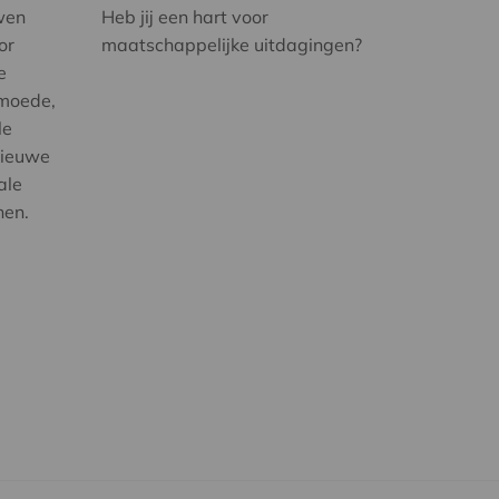
wen
Heb jij een hart voor
or
maatschappelijke uitdagingen?
e
rmoede,
le
nieuwe
ale
nen.