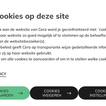
and
ookies op deze site
:
05/05/2026
k aan de website van Cera word je geconfronteerd met ’cooki
ing:
Goedgekeurd
haar website zo goed mogelijk af te stemmen op de behoefte
an de websitebezoeker(s).
ebeleid geeft Cera op transparante wijze gedetailleerde info
e zij op haar website gebruikt.
Contactpers
n om alle cookies te aanvaarden of om in te stellen welke cook
L
ICY
KRIS DEBR
016 27 96 7
kris.debruy
KIES
COOKIES
COOK
AARDEN
WEIGEREN
INSTELL