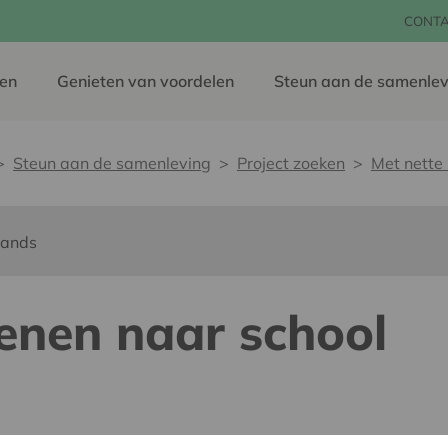
CONT
en
Genieten van voordelen
Steun aan de samenlev
Steun aan de samenleving
Project zoeken
Met nette
lands
enen naar school
ing zonder drempels