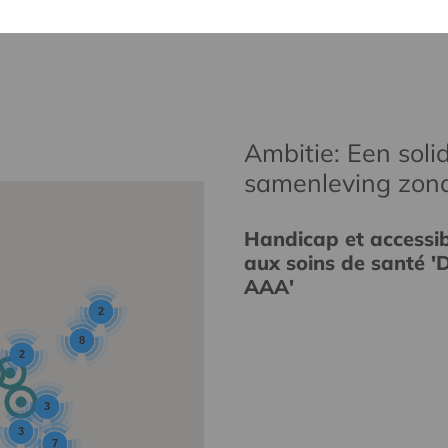
Ambitie: Een solid
samenleving zon
Handicap et accessibi
aux soins de santé 'D
AAA'
2
8
2
3
3
7