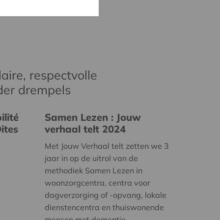
aire, respectvolle
der drempels
lité
Samen Lezen : Jouw
ites
verhaal telt 2024
Met Jouw Verhaal telt zetten we 3
jaar in op de uitrol van de
methodiek Samen Lezen in
woonzorgcentra, centra voor
dagverzorging of -opvang, lokale
dienstencentra en thuiswonende
mensen met dementie.