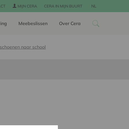
NL
ACT
MIJN CERA
CERA IN MIJN BUURT
ing
Meebeslissen
Over Cera
 schoenen naar school