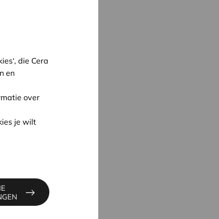
es‘, die Cera
n en
rmatie over
oon
ies je wilt
UYNE
4
ne@cera.coop
IE
INGEN