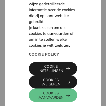
wijze gedetailleerde
Status:
In behandeling
informatie over de cookies
Mortsel-Rupel
die zij op haar website
gebruikt.
Datum:
19/05/2026
Je kunt kiezen om alle
cookies te aanvaarden of
Beslissing:
Goedgekeurd
om in te stellen welke
cookies je wilt toelaten.
Partner
COOKIE POLICY
Rest, PIETER REYPENSLEI 4, 2640 MORTSEL
COOKIE
Email:
info@restmortsel.be
INSTELLINGEN
Website:
https://restmortsel.be
COOKIES
WEIGEREN
COOKIES
Contactpersoon
AANVAARDEN