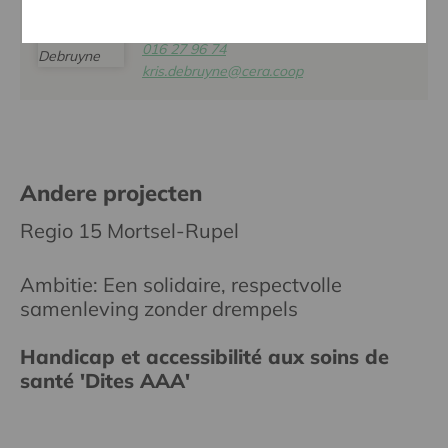
KRIS DEBRUYNE
016 27 96 74
kris.debruyne@cera.coop
Andere projecten
Regio 15 Mortsel-Rupel
Ambitie: Een solidaire, respectvolle
samenleving zonder drempels
Handicap et accessibilité aux soins de
santé 'Dites AAA'