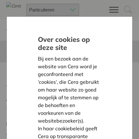
Terug
Project zoeken
Over cookies op
deze site
Deze pagina is niet vertaald in het Nederlands
Bij een bezoek aan de
website van Cera word je
Deelatelier REST
geconfronteerd met
’cookies‘, die Cera gebruikt
Terug naar overzicht
om haar website zo goed
mogelijk af te stemmen op
Ambitie:
Een solidaire, respectvolle samenleving
de behoeften en
zonder drempels
voorkeuren van de
websitebezoeker(s).
Regionaal Project
In haar cookiebeleid geeft
Startdatum:
19/05/2026
Cera op transparante