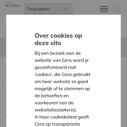
Terug
Project zoeken
Over cookies op
deze site
Deze pagina is niet vertaald in het Nederlands
Bij een bezoek aan de
website van Cera word je
Bewegen, ontdekken,
geconfronteerd met
’cookies‘, die Cera gebruikt
groeien!
om haar website zo goed
Terug naar overzicht
mogelijk af te stemmen op
de behoeften en
Ambitie:
Warme en zorgzame buurten voor iedereen
voorkeuren van de
websitebezoeker(s).
Regionaal Project
In haar cookiebeleid geeft
Cera op transparante
Startdatum:
06/05/2026