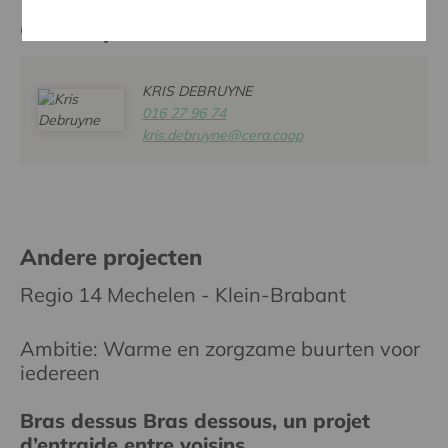
Contactpersoon
KRIS DEBRUYNE
016 27 96 74
kris.debruyne@cera.coop
Andere projecten
Regio 14 Mechelen - Klein-Brabant
Ambitie: Warme en zorgzame buurten voor
iedereen
Bras dessus Bras dessous, un projet
d’entraide entre voisins