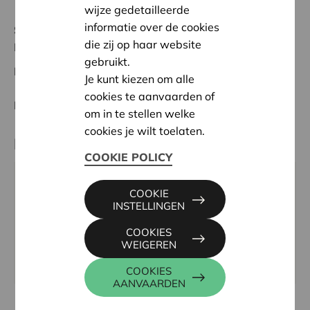
wijze gedetailleerde
informatie over de cookies
Status:
In behandeling
die zij op haar website
Mechelen - Klein-Brabant
gebruikt.
Datum:
06/05/2026
Je kunt kiezen om alle
cookies te aanvaarden of
Beslissing:
Goedgekeurd
om in te stellen welke
cookies je wilt toelaten.
Partner
COOKIE POLICY
VRIJE BASISSCHOOL DE APPELBOOM, PASTOOR
COOKIE
PEETERSSTRAAT 10, 2880 BORNEM
INSTELLINGEN
Tel:
03 889 39 16
COOKIES
Email:
directie@schoolbranst.be
WEIGEREN
Website:
www.schoolbranst.be
COOKIES
AANVAARDEN