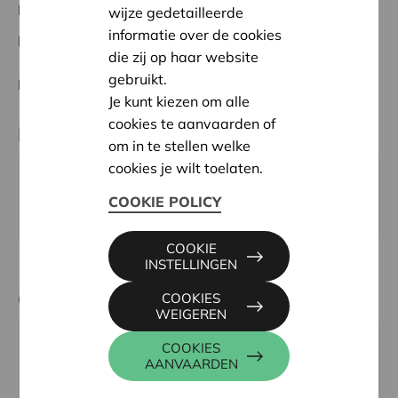
Mechelen - Klein-Brabant
wijze gedetailleerde
informatie over de cookies
Datum:
07/10/2026
die zij op haar website
gebruikt.
Beslissing:
In aanvraag
Je kunt kiezen om alle
cookies te aanvaarden of
Partner
om in te stellen welke
cookies je wilt toelaten.
Time-out Assinus, Pieter Génardstraat 8, 2020
COOKIE POLICY
ANTWERPEN
COOKIE
INSTELLINGEN
Contactpersoon
COOKIES
WEIGEREN
COOKIES
KRIS DEBRUYNE
AANVAARDEN
016 27 96 74
kris.debruyne@cera.coop