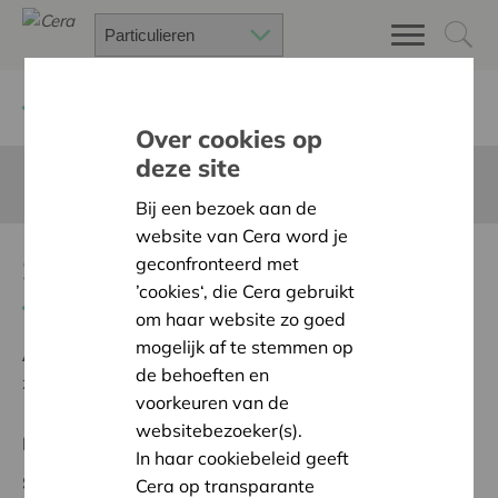
Terug
Project zoeken
Over cookies op
deze site
Deze pagina is niet vertaald in het Nederlands
Bij een bezoek aan de
website van Cera word je
Samen voor pleegkinderen
geconfronteerd met
’cookies‘, die Cera gebruikt
Terug naar overzicht
om haar website zo goed
mogelijk af te stemmen op
Ambitie:
Een solidaire, respectvolle samenleving
de behoeften en
zonder drempels
voorkeuren van de
websitebezoeker(s).
Regionaal Project
In haar cookiebeleid geeft
Status:
In onderzoek
Cera op transparante