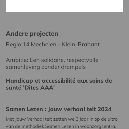
Andere projecten
Regio 14 Mechelen - Klein-Brabant
Ambitie: Een solidaire, respectvolle
samenleving zonder drempels
Handicap et accessibilité aux soins de
santé 'Dites AAA'
Samen Lezen : Jouw verhaal telt 2024
Met Jouw Verhaal telt zetten we 3 jaar in op de uitrol
van de methodiek Samen Lezen in woonzorgcentra,