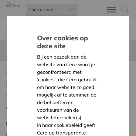
Terug
Project zoeken
Over cookies op
deze site
Deze pagina is niet vertaald in het Nederlands
Bij een bezoek aan de
website van Cera word je
Gedeelde
geconfronteerd met
’cookies‘, die Cera gebruikt
buurtkeuken_drukkerij
om haar website zo goed
Terug naar overzicht
mogelijk af te stemmen op
de behoeften en
Ambitie:
Warme en zorgzame buurten voor iedereen
voorkeuren van de
websitebezoeker(s).
Regionaal Project
In haar cookiebeleid geeft
Cera op transparante
Startdatum:
04/05/2026