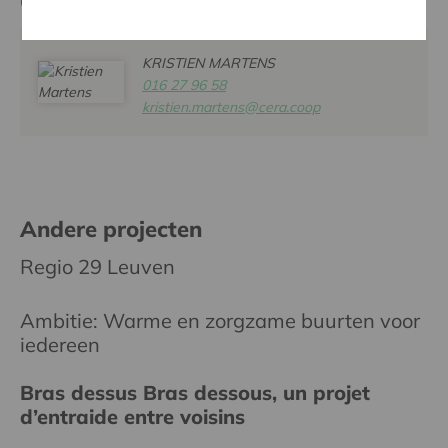
Contactpersoon
KRISTIEN MARTENS
016 27 96 58
kristien.martens@cera.coop
Andere projecten
Regio 29 Leuven
Ambitie: Warme en zorgzame buurten voor
iedereen
Bras dessus Bras dessous, un projet
d’entraide entre voisins