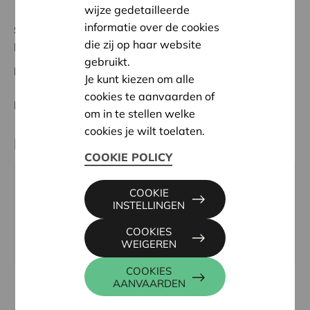
wijze gedetailleerde
informatie over de cookies
Status:
In behandeling
die zij op haar website
Leuven
gebruikt.
Datum:
04/05/2026
Je kunt kiezen om alle
cookies te aanvaarden of
Beslissing:
Goedgekeurd
om in te stellen welke
cookies je wilt toelaten.
Partner
COOKIE POLICY
DE DRUKKERIJ, TIENSESTEENWEG 311, 3010
COOKIE
LEUVEN
INSTELLINGEN
Email:
hallo@de-drukkerij.be
COOKIES
Website:
www.de-drukkerij.be
WEIGEREN
COOKIES
AANVAARDEN