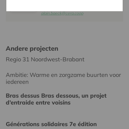
ALAIN BAECK
016 27 96 03
alain.baeck@cera.coop
Andere projecten
Regio 31 Noordwest-Brabant
Ambitie: Warme en zorgzame buurten voor
iedereen
Bras dessus Bras dessous, un projet
d’entraide entre voisins
Générations solidaires 7e édition