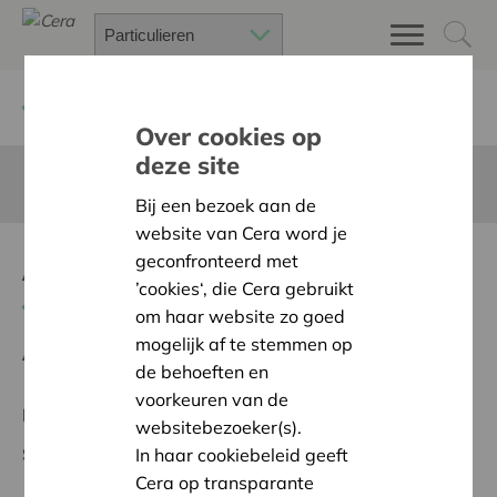
Terug
Project zoeken
Over cookies op
deze site
Deze pagina is niet vertaald in het Nederlands
Bij een bezoek aan de
website van Cera word je
Aankoop Tenten
geconfronteerd met
’cookies‘, die Cera gebruikt
Terug naar overzicht
om haar website zo goed
mogelijk af te stemmen op
Ambitie:
Warme en zorgzame buurten voor iedereen
de behoeften en
voorkeuren van de
Regionaal Project
websitebezoeker(s).
Startdatum:
20/05/2026
In haar cookiebeleid geeft
Cera op transparante