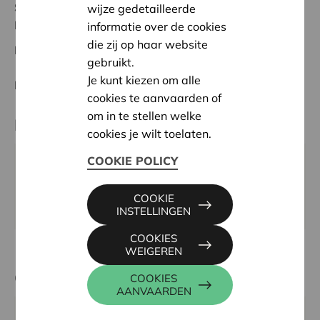
Status:
In behandeling
wijze gedetailleerde
Noordwest-Brabant
informatie over de cookies
die zij op haar website
Datum:
20/05/2026
gebruikt.
Je kunt kiezen om alle
Beslissing:
Goedgekeurd
cookies te aanvaarden of
om in te stellen welke
Partner
cookies je wilt toelaten.
COOKIE POLICY
Kermiscomité "De foorapen", Jan Hammeneckerstraat
109, 1861 MEISE
COOKIE
Email:
westrokermis@hotmail.com
INSTELLINGEN
COOKIES
WEIGEREN
Contactpersoon
COOKIES
AANVAARDEN