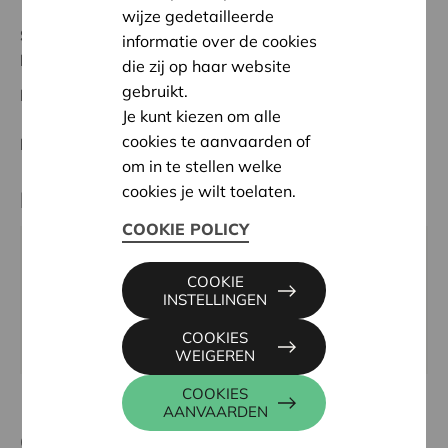
wijze gedetailleerde
Status:
In behandeling
informatie over de cookies
Noordwest-Brabant
die zij op haar website
gebruikt.
Datum:
20/05/2026
Je kunt kiezen om alle
cookies te aanvaarden of
Beslissing:
Goedgekeurd
om in te stellen welke
cookies je wilt toelaten.
Partner
COOKIE POLICY
MILLION VOICES, MOLENSTRAAT 3, 1880 KAPELLE-
COOKIE
OP-DEN-BOS
INSTELLINGEN
Email:
molenfestnieuwenrode@gmail.com
COOKIES
Website:
www.molennieuwenrode.be
WEIGEREN
COOKIES
AANVAARDEN
Contactpersoon