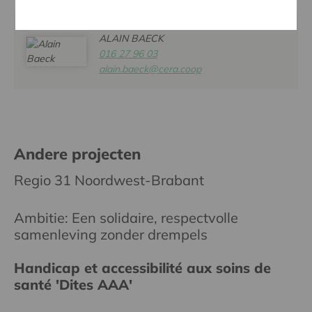
ALAIN BAECK
016 27 96 03
alain.baeck@cera.coop
Andere projecten
Regio 31 Noordwest-Brabant
Ambitie: Een solidaire, respectvolle
samenleving zonder drempels
Handicap et accessibilité aux soins de
santé 'Dites AAA'