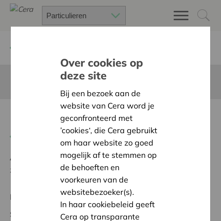
Terug
Project zoeken
Over cookies op
deze site
Deze pagina is niet vertaald in het Nederlands
Bij een bezoek aan de
website van Cera word je
PROJECT M
geconfronteerd met
’cookies‘, die Cera gebruikt
Terug naar overzicht
om haar website zo goed
mogelijk af te stemmen op
Ambitie:
Een solidaire, respectvolle samenleving
de behoeften en
zonder drempels
voorkeuren van de
websitebezoeker(s).
Regionaal Project
In haar cookiebeleid geeft
Startdatum:
20/05/2026
Cera op transparante