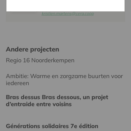
KRISTIEN MARTENS
016 27 96 58
kristien.martens@cera.coop
Andere projecten
Regio 16 Noorderkempen
Ambitie: Warme en zorgzame buurten voor
iedereen
Bras dessus Bras dessous, un projet
d’entraide entre voisins
Générations solidaires 7e édition