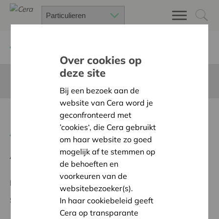
Terug
Project zoeken
Over cookies op
deze site
Deze pagina is niet vertaald in het Nederlands
Bij een bezoek aan de
website van Cera word je
Nieuw sportfeest materiaal
geconfronteerd met
’cookies‘, die Cera gebruikt
Terug naar overzicht
om haar website zo goed
mogelijk af te stemmen op
Ambitie:
Warme en zorgzame buurten voor iedereen
de behoeften en
voorkeuren van de
Regionaal Project
websitebezoeker(s).
Startdatum:
07/05/2026
In haar cookiebeleid geeft
Cera op transparante