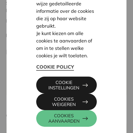
Status:
In behandeling
wijze gedetailleerde
Noorderkempen
informatie over de cookies
die zij op haar website
Datum:
07/05/2026
gebruikt.
Je kunt kiezen om alle
Beslissing:
Goedgekeurd
cookies te aanvaarden of
om in te stellen welke
Partner
cookies je wilt toelaten.
COOKIE POLICY
KLJ Wuustwezel, Trefpunt 3, 2990 WUUSTWEZEL
Website:
COOKIE
https://kljwuustwezel.wixsite.com/kljwuustwezel
INSTELLINGEN
COOKIES
WEIGEREN
Contactpersoon
COOKIES
AANVAARDEN