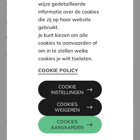
Status:
In behandeling
wijze gedetailleerde
Zuid-Limburg
informatie over de cookies
die zij op haar website
Datum:
07/05/2026
gebruikt.
Je kunt kiezen om alle
Beslissing:
Goedgekeurd
cookies te aanvaarden of
om in te stellen welke
Partner
cookies je wilt toelaten.
COOKIE POLICY
KLAP, Graethempoort 5 a, 3840 TONGEREN-
BORGLOON
COOKIE
Email:
KLAPvzw@gmail.com
INSTELLINGEN
COOKIES
WEIGEREN
Contactpersoon
COOKIES
AANVAARDEN