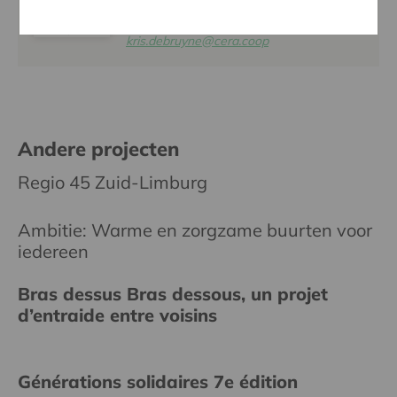
KRIS DEBRUYNE
016 27 96 74
kris.debruyne@cera.coop
Andere projecten
Regio 45 Zuid-Limburg
Ambitie: Warme en zorgzame buurten voor
iedereen
Bras dessus Bras dessous, un projet
d’entraide entre voisins
Générations solidaires 7e édition