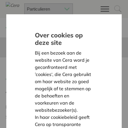
Terug
Project zoeken
Over cookies op
deze site
Deze pagina is niet vertaald in het Nederlands
Bij een bezoek aan de
website van Cera word je
Klappoelzomert2026
geconfronteerd met
’cookies‘, die Cera gebruikt
Terug naar overzicht
om haar website zo goed
mogelijk af te stemmen op
Ambitie:
Warme en zorgzame buurten voor iedereen
de behoeften en
voorkeuren van de
Regionaal Project
websitebezoeker(s).
Startdatum:
07/05/2026
In haar cookiebeleid geeft
Cera op transparante