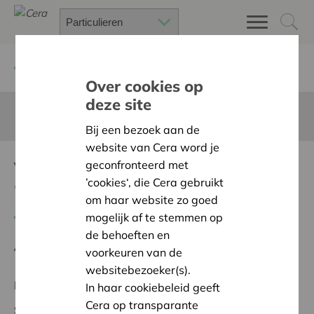
Terug
Project zoeken
Over cookies op
deze site
Deze pagina is niet vertaald in het Nederlands
Bij een bezoek aan de
website van Cera word je
VERBINDEND ZINGEN MET
geconfronteerd met
’cookies‘, die Cera gebruikt
'CIELO'
om haar website zo goed
Terug naar overzicht
mogelijk af te stemmen op
de behoeften en
Ambitie:
Warme en zorgzame buurten voor iedereen
voorkeuren van de
websitebezoeker(s).
Regionaal Project
In haar cookiebeleid geeft
Cera op transparante
Startdatum:
03/06/2026