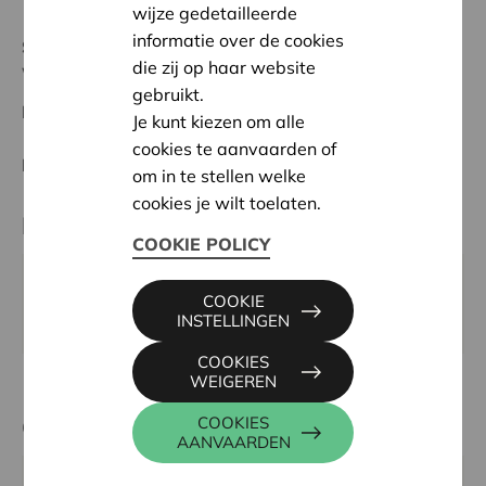
wijze gedetailleerde
informatie over de cookies
Status:
In behandeling
die zij op haar website
Waregem
gebruikt.
Datum:
03/06/2026
Je kunt kiezen om alle
cookies te aanvaarden of
Beslissing:
Goedgekeurd
om in te stellen welke
cookies je wilt toelaten.
Partner
COOKIE POLICY
GEMENGD ZANGKOOR "cielo", Poekelaan 26, 8791
COOKIE
WAREGEM
INSTELLINGEN
COOKIES
WEIGEREN
Contactpersoon
COOKIES
AANVAARDEN