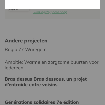
WIM INGELS
016 27 96 46
wim.ingels@cera.coop
Andere projecten
Regio 77 Waregem
Ambitie: Warme en zorgzame buurten voor
iedereen
Bras dessus Bras dessous, un projet
d’entraide entre voisins
Générations solidaires 7e édition