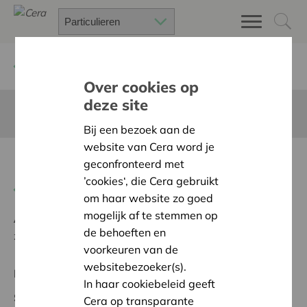
Terug
Project zoeken
Over cookies op
deze site
Deze pagina is niet vertaald in het Nederlands
Bij een bezoek aan de
website van Cera word je
Een tuin vol beleving!
geconfronteerd met
’cookies‘, die Cera gebruikt
Terug naar overzicht
om haar website zo goed
mogelijk af te stemmen op
Ambitie:
Een solidaire, respectvolle samenleving
de behoeften en
zonder drempels
voorkeuren van de
websitebezoeker(s).
Regionaal Project
In haar cookiebeleid geeft
Startdatum:
12/05/2026
Cera op transparante