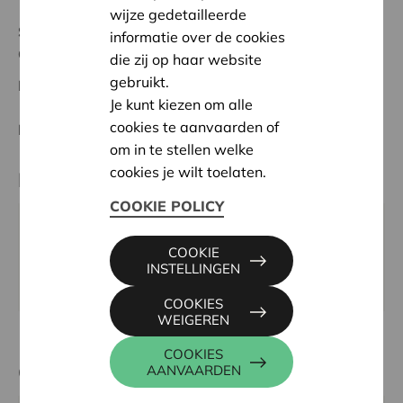
wijze gedetailleerde
Status:
In behandeling
informatie over de cookies
Geel-Mol
die zij op haar website
gebruikt.
Datum:
12/05/2026
Je kunt kiezen om alle
cookies te aanvaarden of
Beslissing:
Goedgekeurd
om in te stellen welke
cookies je wilt toelaten.
Partner
COOKIE POLICY
Al-arm Vzw, Pas 255, 2440 GEEL
COOKIE
Email:
info@vzwal-arm.be
INSTELLINGEN
Website:
http://www.vzwal-arm.be
COOKIES
WEIGEREN
COOKIES
Contactpersoon
AANVAARDEN