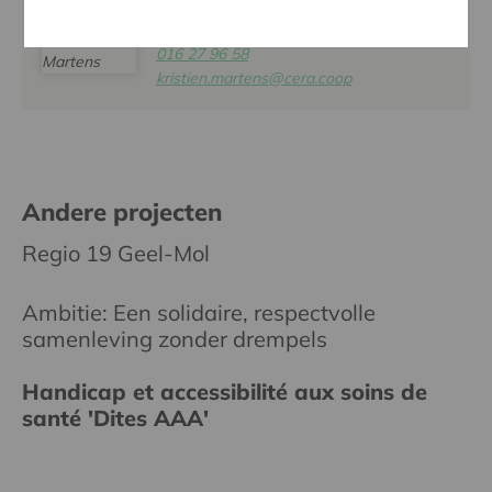
KRISTIEN MARTENS
016 27 96 58
kristien.martens@cera.coop
Andere projecten
Regio 19 Geel-Mol
Ambitie: Een solidaire, respectvolle
samenleving zonder drempels
Handicap et accessibilité aux soins de
santé 'Dites AAA'