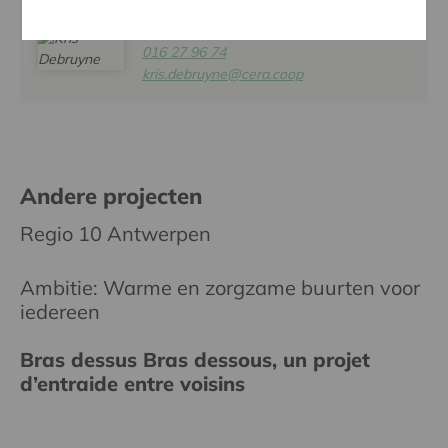
KRIS DEBRUYNE
016 27 96 74
kris.debruyne@cera.coop
Andere projecten
Regio 10 Antwerpen
Ambitie: Warme en zorgzame buurten voor
iedereen
Bras dessus Bras dessous, un projet
d’entraide entre voisins