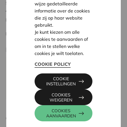
Status:
In behandeling
wijze gedetailleerde
Antwerpen
informatie over de cookies
die zij op haar website
Datum:
20/05/2026
gebruikt.
Je kunt kiezen om alle
Beslissing:
Goedgekeurd
cookies te aanvaarden of
om in te stellen welke
Partner
cookies je wilt toelaten.
COOKIE POLICY
vzw Habbekrats - Scratch, Sint-Bernardsesteenweg
113, 2020 ANTWERPEN
COOKIE
Email:
antwerpen@habbekrats.be
INSTELLINGEN
Website:
https://www.habbekrats.be/new-page
COOKIES
WEIGEREN
COOKIES
AANVAARDEN
Contactpersoon