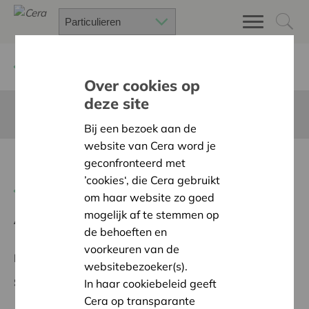
Terug
Project zoeken
Over cookies op
deze site
Deze pagina is niet vertaald in het Nederlands
Bij een bezoek aan de
website van Cera word je
Makerslab
geconfronteerd met
’cookies‘, die Cera gebruikt
Terug naar overzicht
om haar website zo goed
mogelijk af te stemmen op
Ambitie:
Warme en zorgzame buurten voor iedereen
de behoeften en
voorkeuren van de
Regionaal Project
websitebezoeker(s).
Startdatum:
20/05/2026
In haar cookiebeleid geeft
Cera op transparante