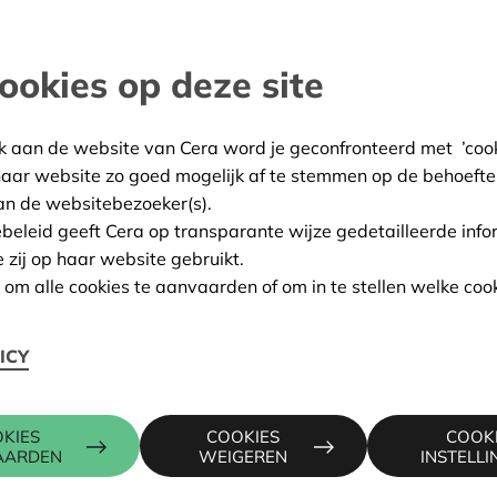
rpen
ookies op deze site
:
20/05/2026
ing:
Goedgekeurd
k aan de website van Cera word je geconfronteerd met ’cooki
haar website zo goed mogelijk af te stemmen op de behoefte
an de websitebezoeker(s).
ebeleid geeft Cera op transparante wijze gedetailleerde info
Contactpers
e zij op haar website gebruikt.
n om alle cookies te aanvaarden of om in te stellen welke cook
raat 200 1, 2600
ICY
KRIS DEBR
016 27 96 7
KIES
COOKIES
COOK
kris.debruy
AARDEN
WEIGEREN
INSTELL