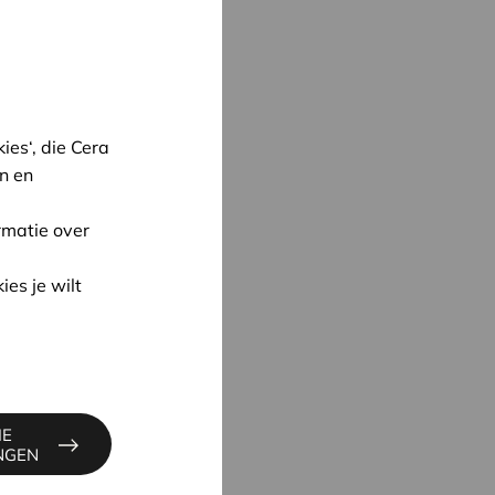
es‘, die Cera
n en
rmatie over
oon
ies je wilt
UYNE
4
IE
ne@cera.coop
INGEN