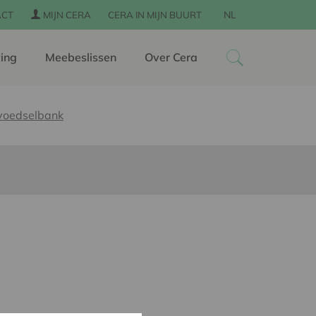
NL
ACT
MIJN CERA
CERA IN MIJN BUURT
ing
Meebeslissen
Over Cera
voedselbank