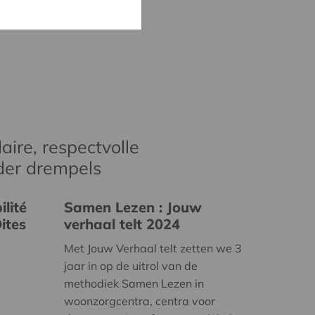
aire, respectvolle
der drempels
lité
Samen Lezen : Jouw
ites
verhaal telt 2024
Met Jouw Verhaal telt zetten we 3
jaar in op de uitrol van de
methodiek Samen Lezen in
woonzorgcentra, centra voor