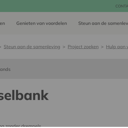
CONT
en
Genieten van voordelen
Steun aan de samenlev
Steun aan de samenleving
Project zoeken
Hulp aan 
lands
selbank
ing zonder drempels