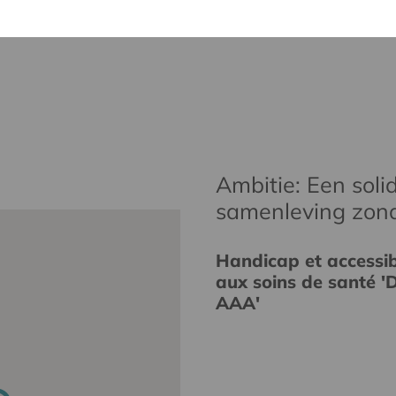
Ambitie: Een solid
samenleving zon
Handicap et accessibi
aux soins de santé 'D
AAA'