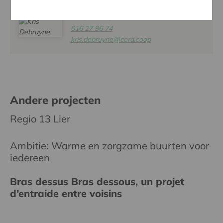
KRIS DEBRUYNE
016 27 96 74
kris.debruyne@cera.coop
Andere projecten
Regio 13 Lier
Ambitie: Warme en zorgzame buurten voor
iedereen
Bras dessus Bras dessous, un projet
d’entraide entre voisins