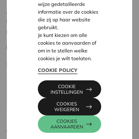
wijze gedetailleerde
informatie over de cookies
Status:
In behandeling
die zij op haar website
Lier
gebruikt.
Datum:
02/06/2026
Je kunt kiezen om alle
cookies te aanvaarden of
Beslissing:
Goedgekeurd
om in te stellen welke
cookies je wilt toelaten.
Partner
COOKIE POLICY
Chiro PAKO, Pastoor Vermeirenstraat 4, 2560 NIJLEN
COOKIE
Email:
vbchiropako@gmail.com
INSTELLINGEN
Website:
https://www.chiropako.be
COOKIES
WEIGEREN
COOKIES
AANVAARDEN
Contactpersoon