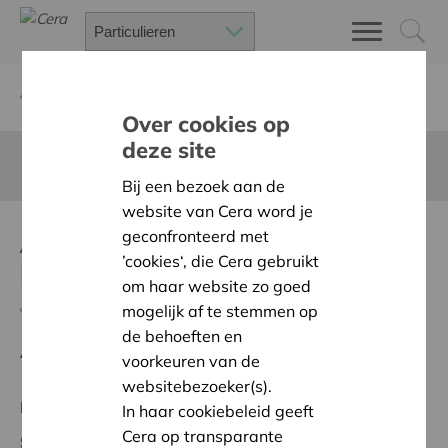
Terug
Project zoeken
Over cookies op
deze site
Deze pagina is niet vertaald in het Nederlands
Bij een bezoek aan de
website van Cera word je
Aankoop en renovatie
geconfronteerd met
’cookies‘, die Cera gebruikt
keuken
om haar website zo goed
Terug naar overzicht
mogelijk af te stemmen op
de behoeften en
Ambitie:
Warme en zorgzame buurten voor iedereen
voorkeuren van de
websitebezoeker(s).
Regionaal Project
In haar cookiebeleid geeft
Cera op transparante
Startdatum:
02/06/2026