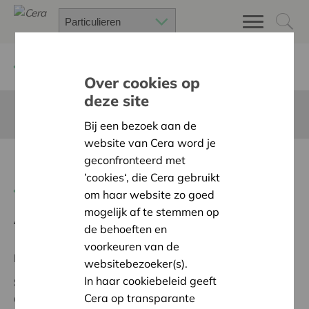
Terug
Project zoeken
Over cookies op
deze site
Deze pagina is niet vertaald in het Nederlands
Bij een bezoek aan de
website van Cera word je
geconfronteerd met
Kongress The Human Touch
’cookies‘, die Cera gebruikt
Terug naar overzicht
om haar website zo goed
mogelijk af te stemmen op
Ambitie:
Warme en zorgzame buurten voor iedereen
de behoeften en
voorkeuren van de
Regionaal Project
websitebezoeker(s).
In haar cookiebeleid geeft
Status:
In onderzoek
Cera op transparante
Ostbelgien