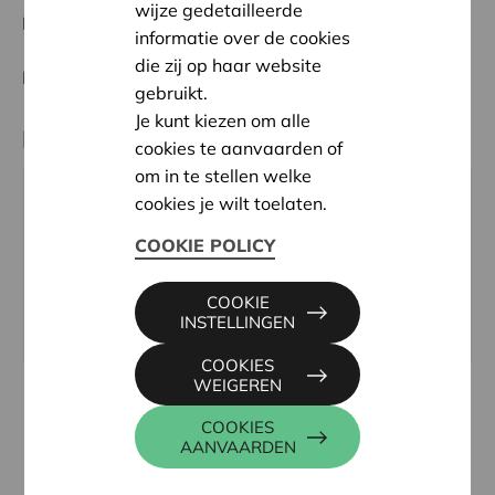
wijze gedetailleerde
Datum:
04/06/2026
informatie over de cookies
die zij op haar website
Beslissing:
In aanvraag
gebruikt.
Je kunt kiezen om alle
Partner
cookies te aanvaarden of
om in te stellen welke
cookies je wilt toelaten.
Telefonhilfe Anonyme Lebenshilfe in der
Deutschsprachigen Gemeinschaft V.o.G., Postfach
COOKIE POLICY
10034 10034, 4780 SANKT VITH
Email:
leitung@telefonhilfe.be
COOKIE
INSTELLINGEN
Website:
https://telefonhilfe.be/
COOKIES
WEIGEREN
COOKIES
AANVAARDEN
Andere projecten