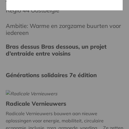
Regio 44 Oostbelgië
Ambitie: Warme en zorgzame buurten voor
iedereen
Bras dessus Bras dessous, un projet
d’entraide entre voisins
Générations solidaires 7e édition
Radicale Vernieuwers
Radicale Vernieuwers bouwen aan nieuwe
oplossingen voor energie, mobiliteit, circulaire
economie, inclusie, zorg, armoede, voeding ... Ze zetten