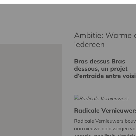
Ambitie: Warme 
iedereen
Bras dessus Bras
dessous, un projet
d’entraide entre vois
Radicale Vernieuwer
Radicale Vernieuwers bou
aan nieuwe oplossingen vo
energie, mobiliteit, circulair