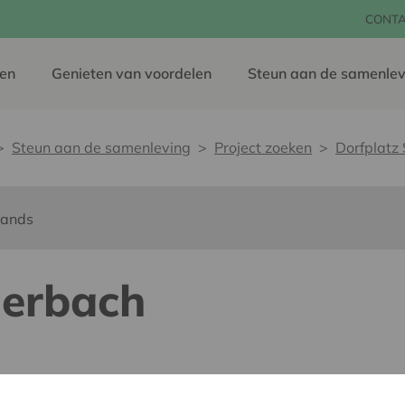
CONT
en
Genieten van voordelen
Steun aan de samenlev
Steun aan de samenleving
Project zoeken
Dorfplatz 
lands
ierbach
dereen