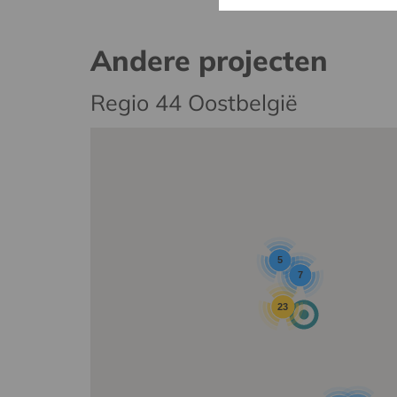
Andere projecten
Regio 44 Oostbelgië
5
7
23