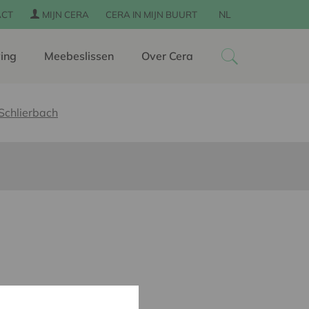
NL
ACT
MIJN CERA
CERA IN MIJN BUURT
ing
Meebeslissen
Over Cera
Schlierbach