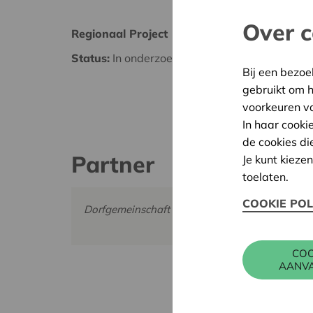
Over c
Regionaal Project
Ostbel
Status:
In onderzoek
Datum
Bij een bezoe
gebruikt om 
Besliss
voorkeuren v
In haar cooki
de cookies di
Partner
Je kunt kieze
toelaten.
COOKIE POL
Dorfgemeinschaft Schlierbach, Schlierbach 32
COO
AANV