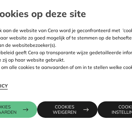
ookies op deze site
gien
:
04/06/2026
k aan de website van Cera word je geconfronteerd met ’cooki
haar website zo goed mogelijk af te stemmen op de behoefte
ing:
In aanvraag
an de websitebezoeker(s).
ebeleid geeft Cera op transparante wijze gedetailleerde info
e zij op haar website gebruikt.
Contactpers
n om alle cookies te aanvaarden of om in te stellen welke cook
ICY
, 4780 SANKT VITH
KRIS DEBR
016 27 96 7
kris.debruy
KIES
COOKIES
COOK
AARDEN
WEIGEREN
INSTELL