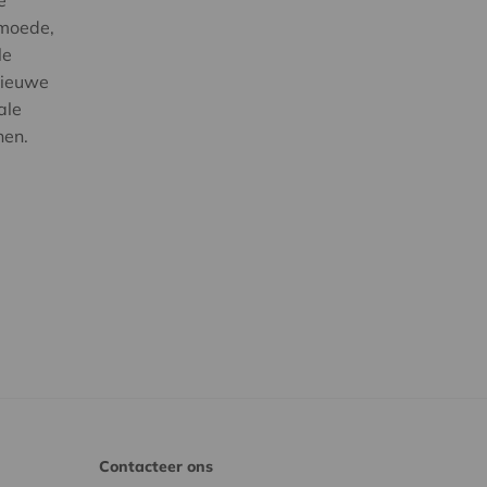
rmoede,
le
nieuwe
ale
nen.
Contacteer ons