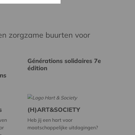
en zorgzame buurten voor
Générations solidaires 7e
édition
ins
s
(H)ART&SOCIETY
wen
Heb jij een hart voor
or
maatschappelijke uitdagingen?
e