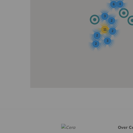
4
6
3
2
11
2
2
3
2
Over C