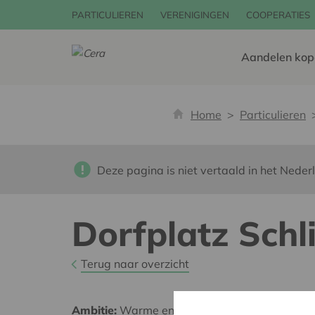
PARTICULIEREN
VERENIGINGEN
COOPERATIES
Aandelen kop
Home
Particulieren
Deze pagina is niet vertaald in het Neder
Dorfplatz Schl
Terug naar overzicht
Ambitie:
Warme en zorgzame buurten voor ie