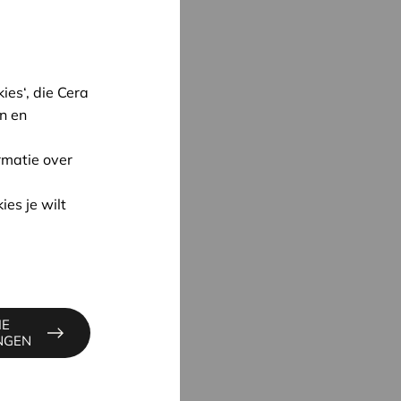
es‘, die Cera
n en
rmatie over
oon
ies je wilt
UYNE
4
ne@cera.coop
IE
INGEN